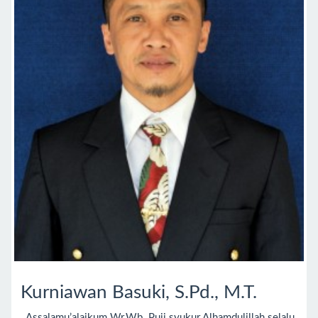
Kurniawan Basuki, S.Pd., M.T.
Assalamu’alaikum Wr.Wb. Puji syukur Alhamdulillah selalu