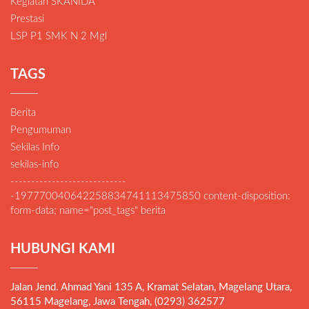
Kegiatan SKANIDA
Prestasi
LSP P1 SMK N 2 Mgl
TAGS
Berita
Pengumuman
Sekilas Info
sekilas-info
----------------------------
-197770040642258834741113475850 content-disposition:
form-data; name="post_tags" berita
HUBUNGI KAMI
Jalan Jend. Ahmad Yani 135 A, Kramat Selatan, Magelang Utara,
56115 Magelang, Jawa Tengah, (0293) 362577