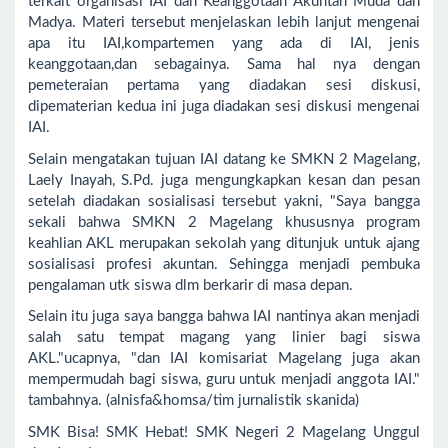
terkait organisasi IAI dan Keanggotaan Akuntan Muda dan
Madya. Materi tersebut menjelaskan lebih lanjut mengenai
apa itu IAI,kompartemen yang ada di IAI, jenis
keanggotaan,dan sebagainya. Sama hal nya dengan
pemeteraian pertama yang diadakan sesi diskusi,
dipematerian kedua ini juga diadakan sesi diskusi mengenai
IAI.
Selain mengatakan tujuan IAI datang ke SMKN 2 Magelang,
Laely Inayah, S.Pd. juga mengungkapkan kesan dan pesan
setelah diadakan sosialisasi tersebut yakni, "Saya bangga
sekali bahwa SMKN 2 Magelang khususnya program
keahlian AKL merupakan sekolah yang ditunjuk untuk ajang
sosialisasi profesi akuntan. Sehingga menjadi pembuka
pengalaman utk siswa dlm berkarir di masa depan.
Selain itu juga saya bangga bahwa IAI nantinya akan menjadi
salah satu tempat magang yang linier bagi siswa
AKL."ucapnya, "dan IAI komisariat Magelang juga akan
mempermudah bagi siswa, guru untuk menjadi anggota IAI."
tambahnya. (alnisfa&homsa/tim jurnalistik skanida)
SMK Bisa! SMK Hebat! SMK Negeri 2 Magelang Unggul