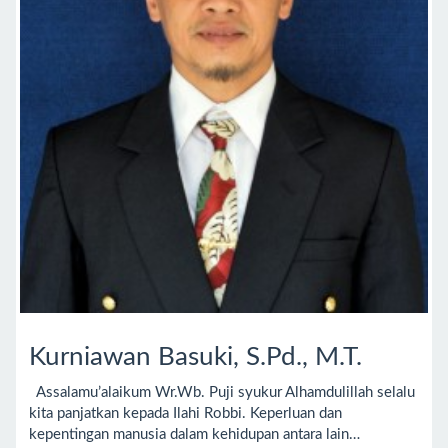
Kurniawan Basuki, S.Pd., M.T.
Assalamu’alaikum Wr.Wb. Puji syukur Alhamdulillah selalu
kita panjatkan kepada Ilahi Robbi. Keperluan dan
kepentingan manusia dalam kehidupan antara lain…