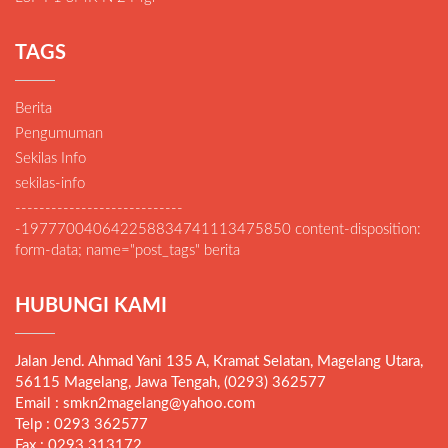
TAGS
Berita
Pengumuman
Sekilas Info
sekilas-info
----------------------------
-197770040642258834741113475850 content-disposition:
form-data; name="post_tags" berita
HUBUNGI KAMI
Jalan Jend. Ahmad Yani 135 A, Kramat Selatan, Magelang Utara,
56115 Magelang, Jawa Tengah, (0293) 362577
Email : smkn2magelang@yahoo.com
Telp : 0293 362577
Fax : 0293 313172