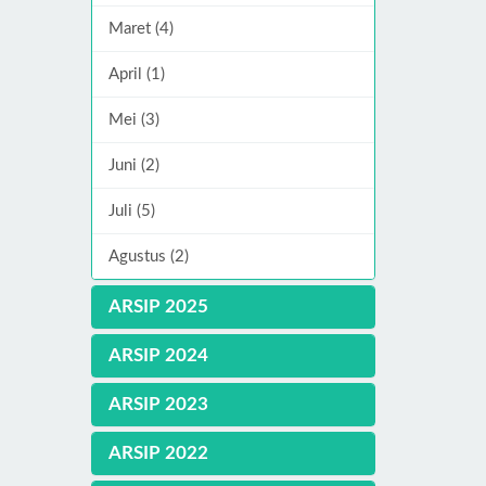
Maret (4)
April (1)
Mei (3)
Juni (2)
Juli (5)
Agustus (2)
ARSIP 2025
ARSIP 2024
ARSIP 2023
ARSIP 2022