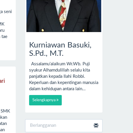
a seni
MK
aru
 tae
Kurniawan Basuki,
S.Pd., M.T.
Assalamu’alaikum Wr.Wb. Puji
syukur Alhamdulillah selalu kita
panjatkan kepada Ilahi Robbi.
ri
Keperluan dan kepentingan manusia
dalam kehidupan antara lain…
Selengkapnya
) SMK
akan
atan
aan