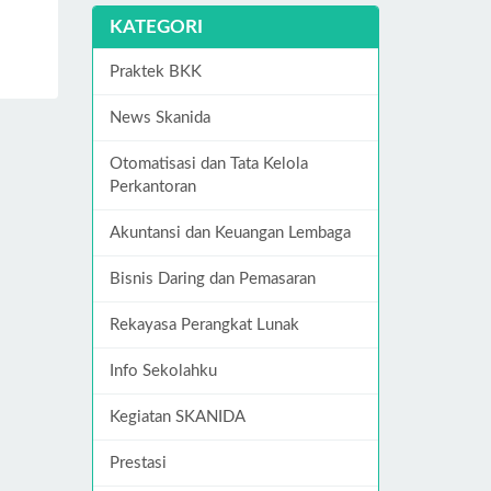
KATEGORI
Praktek BKK
News Skanida
Otomatisasi dan Tata Kelola
Perkantoran
Akuntansi dan Keuangan Lembaga
Bisnis Daring dan Pemasaran
Rekayasa Perangkat Lunak
Info Sekolahku
Kegiatan SKANIDA
Prestasi