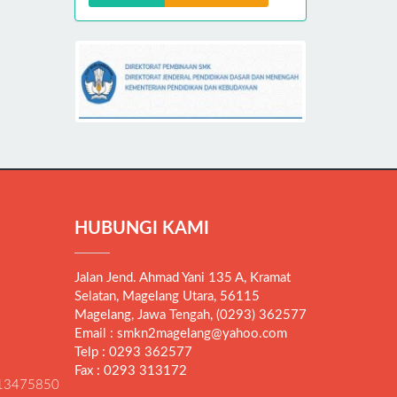
HUBUNGI KAMI
Jalan Jend. Ahmad Yani 135 A, Kramat
Selatan, Magelang Utara, 56115
Magelang, Jawa Tengah, (0293) 362577
Email : smkn2magelang@yahoo.com
Telp : 0293 362577
Fax : 0293 313172
13475850