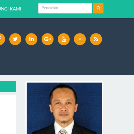
NGI KAMI