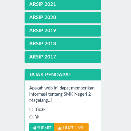
ARSIP 2021
ARSIP 2020
ARSIP 2019
ARSIP 2018
ARSIP 2017
JAJAK PENDAPAT
Apakah web ini dapat memberikan
informasi tentang SMK Negeri 2
Magelang..?
Tidak
Ya
SUBMIT
LIHAT HASIL