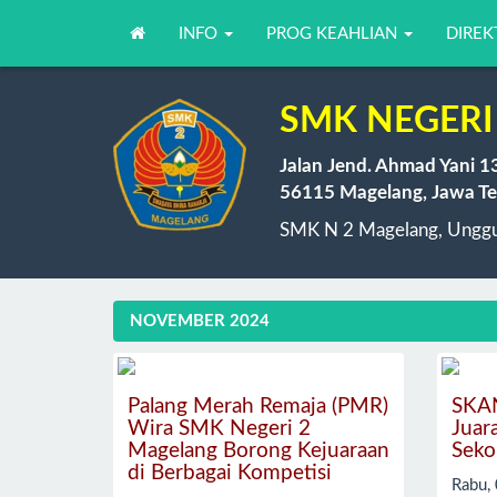
INFO
PROG KEAHLIAN
DIREK
SMK NEGERI
Jalan Jend. Ahmad Yani 1
56115 Magelang, Jawa Te
SMK N 2 Magelang, Unggul
NOVEMBER 2024
Palang Merah Remaja (PMR)
SKAN
Wira SMK Negeri 2
Juar
Magelang Borong Kejuaraan
Seko
di Berbagai Kompetisi
Rabu,