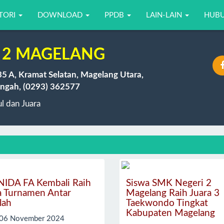
TORI
DOWNLOAD
PPDB
LAIN-LAIN
HUBU
 2 MAGELANG
35 A, Kramat Selatan, Magelang Utara,
ngah, (0293) 362577
 dan Juara
IDA FA Kembali Raih
Siswa SMK Negeri 2
a Turnamen Antar
Magelang Raih Juara 3
lah
Taekwondo Tingkat
Kabupaten Magelang
 06 November 2024