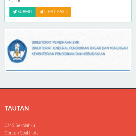
Ya
SUBMIT
LIHAT HASIL
TAUTAN
CMS Sekolahku
Contoh Soal Hots