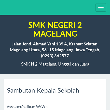
Toggl
navig
SMK NEGERI 2
MAGELANG
Jalan Jend. Ahmad Yani 135 A, Kramat Selatan,
Magelang Utara, 56115 Magelang, Jawa Tengah,
(0293) 362577
SMK N 2 Magelang, Unggul dan Juara
Sambutan Kepala Sekolah
Assalamu’alaikum Wr.Wb.