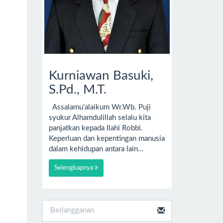
Kurniawan Basuki,
S.Pd., M.T.
Assalamu’alaikum Wr.Wb. Puji
syukur Alhamdulillah selalu kita
panjatkan kepada Ilahi Robbi.
Keperluan dan kepentingan manusia
dalam kehidupan antara lain…
Selengkapnya