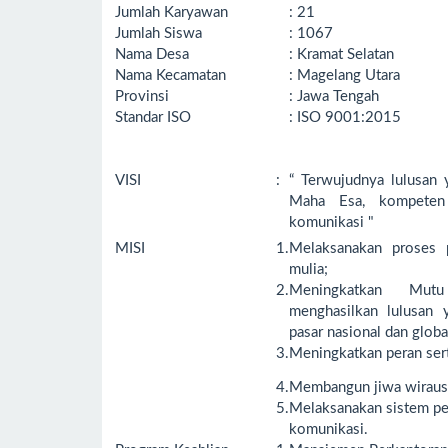
Jumlah Karyawan
: 21
Jumlah Siswa
: 1067
Nama Desa
: Kramat Selatan
Nama Kecamatan
: Magelang Utara
Provinsi
: Jawa Tengah
Standar ISO
: ISO 9001:2015
VISI
:
“ Terwujudnya lulusan
Maha Esa, kompeten 
komunikasi "
MISI
1.
Melaksanakan proses p
mulia;
2.
Meningkatkan Mutu
menghasilkan lulusan 
pasar nasional dan globa
3.
Meningkatkan peran sert
4.
Membangun jiwa wirausa
5.
Melaksanakan sistem pen
komunikasi.