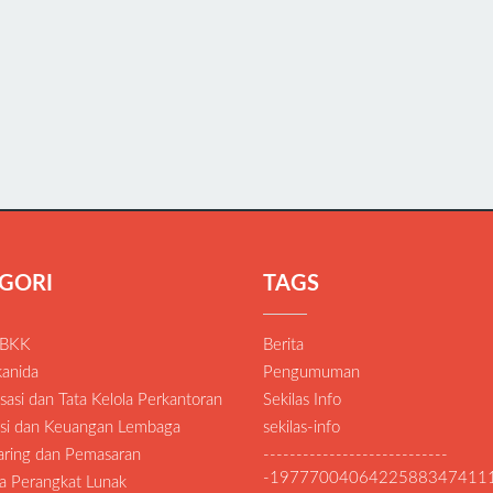
GORI
TAGS
 BKK
Berita
anida
Pengumuman
asi dan Tata Kelola Perkantoran
Sekilas Info
si dan Keuangan Lembaga
sekilas-info
Daring dan Pemasaran
----------------------------
-1977700406422588347411
a Perangkat Lunak