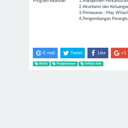
Program Keahlian
1.
Manajemen Perkantoran d
2.
Akuntansi dan Keluangan
3.
Pemasaran : May Wilasih
4.
Pengembangan Perangka
E-mail
Tweet
Like
+1
Berita
Pengumuman
Sekilas-info