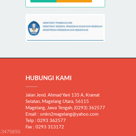
HUBUNGI KAMI
Jalan Jend. Ahmad Yani 135 A, Kramat
Selatan, Magelang Utara, 56115
Magelang, Jawa Tengah, (0293) 362577
Email : smkn2magelang@yahoo.com
Telp : 0293 362577
Fax : 0293 313172
13475850