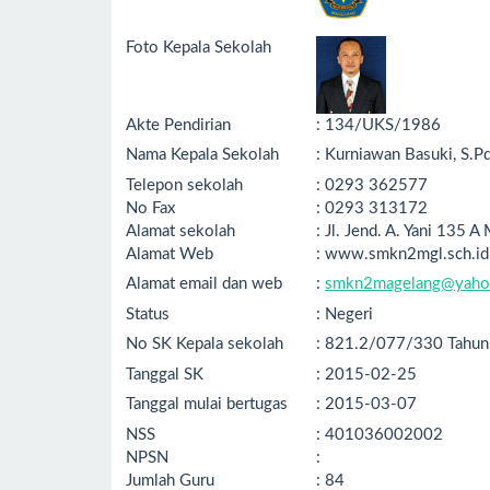
Foto Kepala Sekolah
Akte Pendirian
: 134/UKS/1986
Nama Kepala Sekolah
: Kurniawan Basuki, S.Pd
Telepon sekolah
: 0293 362577
No Fax
: 0293 313172
Alamat sekolah
: Jl. Jend. A. Yani 135
Alamat Web
: www.smkn2mgl.sch.id
Alamat email dan web
:
smkn2magelang@yah
Status
: Negeri
No SK Kepala sekolah
: 821.2/077/330 Tahu
Tanggal SK
: 2015-02-25
Tanggal mulai bertugas
: 2015-03-07
NSS
: 401036002002
NPSN
:
Jumlah Guru
: 84