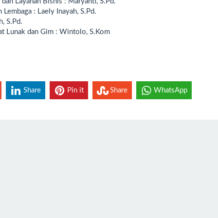
an Layanan Bisnis : Maryanti, S.Pd.
 Lembaga : Laely Inayah, S.Pd.
, S.Pd.
t Lunak dan Gim : Wintolo, S.Kom
Share
Pin it
Share
WhatsApp