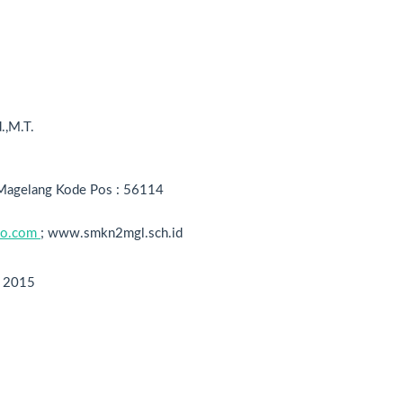
.,M.T.
 A Magelang Kode Pos : 56114
oo.com
; www.smkn2mgl.sch.id
n 2015