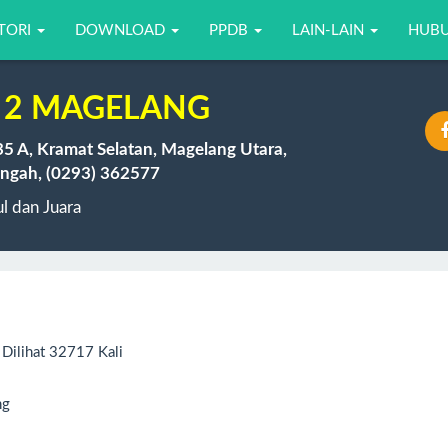
TORI
DOWNLOAD
PPDB
LAIN-LAIN
HUBU
 2 MAGELANG
35 A, Kramat Selatan, Magelang Utara,
ngah, (0293) 362577
 dan Juara
Dilihat 32717 Kali
ng