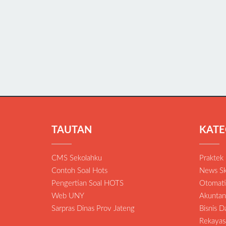
TAUTAN
KATE
CMS Sekolahku
Praktek
Contoh Soal Hots
News Sk
Pengertian Soal HOTS
Otomatis
Web UNY
Akuntan
Sarpras Dinas Prov Jateng
Bisnis 
Rekayas