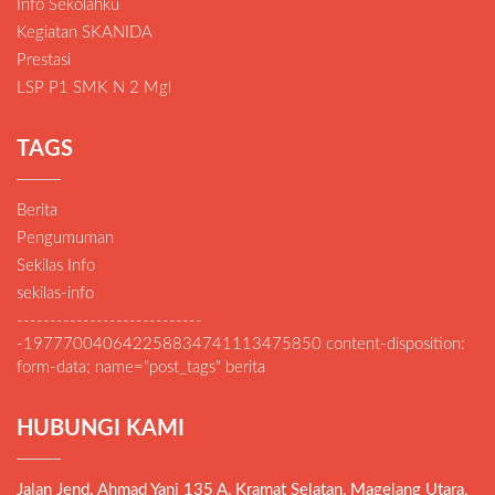
Info Sekolahku
Kegiatan SKANIDA
Prestasi
LSP P1 SMK N 2 Mgl
TAGS
Berita
Pengumuman
Sekilas Info
sekilas-info
----------------------------
-197770040642258834741113475850 content-disposition:
form-data; name="post_tags" berita
HUBUNGI KAMI
Jalan Jend. Ahmad Yani 135 A, Kramat Selatan, Magelang Utara,