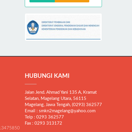
HUBUNGI KAMI
Jalan Jend. Ahmad Yani 135 A, Kramat
Selatan, Magelang Utara, 56115
Magelang, Jawa Tengah, (0293) 362577
Email : smkn2magelang@yahoo.com
Telp : 0293 362577
Fax : 0293 313172
13475850