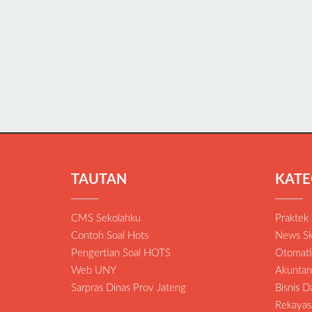
TAUTAN
KATE
CMS Sekolahku
Praktek
Contoh Soal Hots
News Sk
Pengertian Soal HOTS
Otomatis
Web UNY
Akuntan
Sarpras Dinas Prov Jateng
Bisnis 
Rekayas