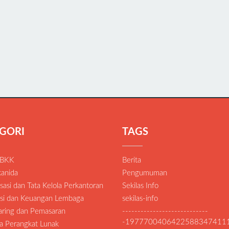
GORI
TAGS
 BKK
Berita
anida
Pengumuman
asi dan Tata Kelola Perkantoran
Sekilas Info
si dan Keuangan Lembaga
sekilas-info
Daring dan Pemasaran
----------------------------
-1977700406422588347411
a Perangkat Lunak