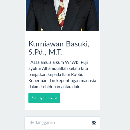
Kurniawan Basuki,
S.Pd., M.T.
Assalamu’alaikum Wr.Wb. Puji
syukur Alhamdulillah selalu kita
panjatkan kepada Ilahi Robbi.
Keperluan dan kepentingan manusia
dalam kehidupan antara lain…
Selengkapnya