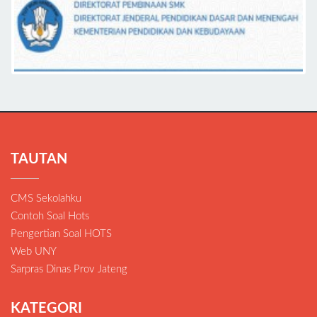
TAUTAN
CMS Sekolahku
Contoh Soal Hots
Pengertian Soal HOTS
Web UNY
Sarpras Dinas Prov Jateng
KATEGORI