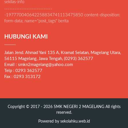
sekilas-info
----------------------------
-197770040642258834741113475850 content-disposition:
form-data; name="post_tags" berita
HUBUNGI KAMI
Jalan Jend. Ahmad Yani 135 A, Kramat Selatan, Magelang Utara,
56115 Magelang, Jawa Tengah, (0293) 362577
Email : smkn2magelang@yahoo.com
Telp : 0293 362577
Fax : 0293 313172
Copyright © 2017 - 2026
SMK NEGERI 2 MAGELANG
All rights
reserved.
Powered by
sekolahku.web.id