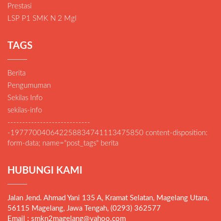
Prestasi
LSP P1 SMK N 2 Mgl
TAGS
Berita
Pengumuman
Sekilas Info
sekilas-info
----------------------------
-197770040642258834741113475850 content-disposition:
form-data; name="post_tags" berita
HUBUNGI KAMI
Jalan Jend. Ahmad Yani 135 A, Kramat Selatan, Magelang Utara,
56115 Magelang, Jawa Tengah, (0293) 362577
Email : smkn2magelang@yahoo.com