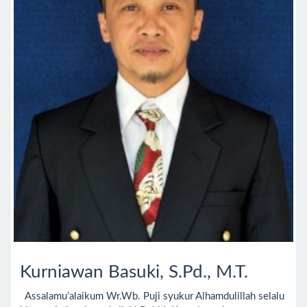
Kurniawan Basuki, S.Pd., M.T.
Assalamu’alaikum Wr.Wb. Puji syukur Alhamdulillah selalu