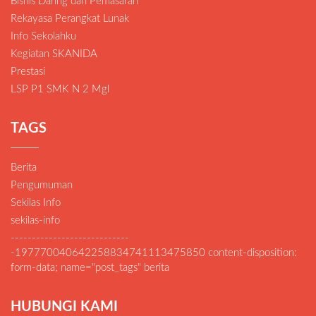
Bisnis Daring dan Pemasaran
Rekayasa Perangkat Lunak
Info Sekolahku
Kegiatan SKANIDA
Prestasi
LSP P1 SMK N 2 Mgl
TAGS
Berita
Pengumuman
Sekilas Info
sekilas-info
----------------------------
-197770040642258834741113475850 content-disposition:
form-data; name="post_tags" berita
HUBUNGI KAMI