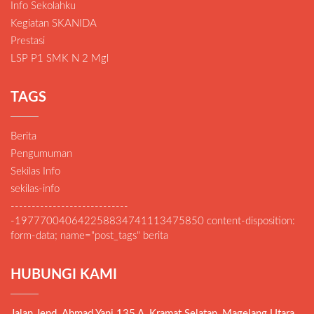
Info Sekolahku
Kegiatan SKANIDA
Prestasi
LSP P1 SMK N 2 Mgl
TAGS
Berita
Pengumuman
Sekilas Info
sekilas-info
----------------------------
-197770040642258834741113475850 content-disposition:
form-data; name="post_tags" berita
HUBUNGI KAMI
Jalan Jend. Ahmad Yani 135 A, Kramat Selatan, Magelang Utara,