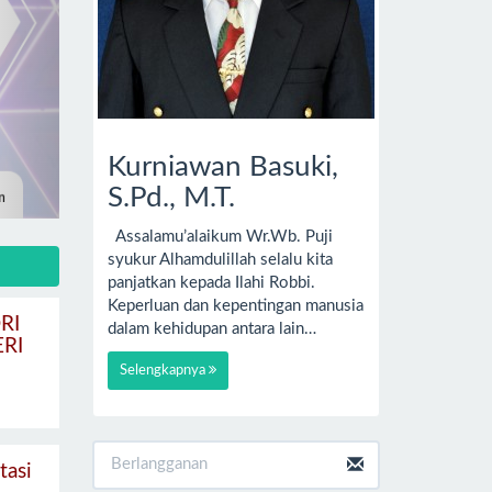
Kurniawan Basuki,
S.Pd., M.T.
Assalamu’alaikum Wr.Wb. Puji
syukur Alhamdulillah selalu kita
panjatkan kepada Ilahi Robbi.
Keperluan dan kepentingan manusia
RI
dalam kehidupan antara lain…
RI
Selengkapnya
tasi