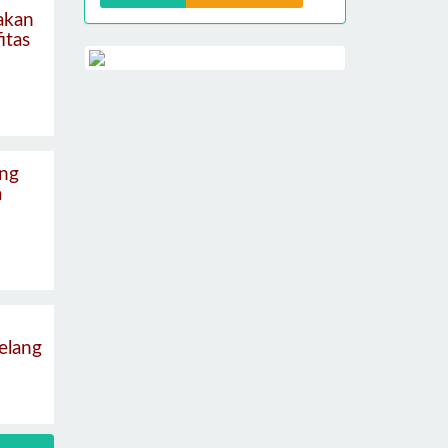
akan
fitas
ng
a
elang