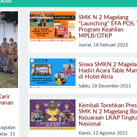
TORAN
SMK N 2 Magelang
“Launching” EFA POS,
Program Keahlian
MPLB/OTKP
Jum'at, 18 Februari 2022
Siswa SMKN 2 Magela
Hadiri Acara Table Ma
di Hotel Atria
Sabtu, 18 Desember 2021
arir
yanan
Kembali Torehkan Prest
SMK N 2 Magelang Bo
Kejuaraan LKAP Tingk
Nasional
giatan
Kamis, 12 Agustus 2021
kelas 11