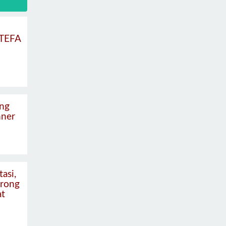
 TEFA
ng
nner
asi,
rong
at