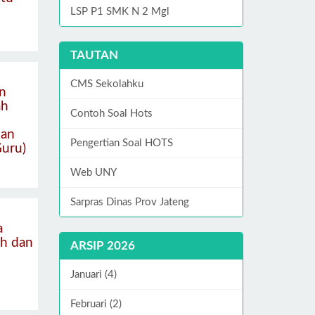
LSP P1 SMK N 2 Mgl
TAUTAN
CMS Sekolahku
n
ah
Contoh Soal Hots
dan
Pengertian Soal HOTS
uru)
Web UNY
Sarpras Dinas Prov Jateng
a
ah dan
ARSIP 2026
Januari (4)
Februari (2)