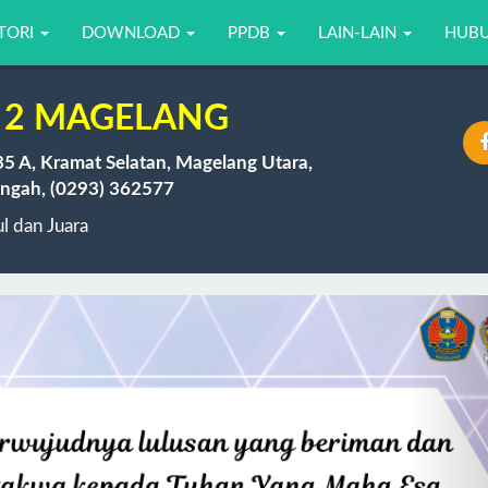
TORI
DOWNLOAD
PPDB
LAIN-LAIN
HUBU
 2 MAGELANG
35 A, Kramat Selatan, Magelang Utara,
ngah, (0293) 362577
 dan Juara
N