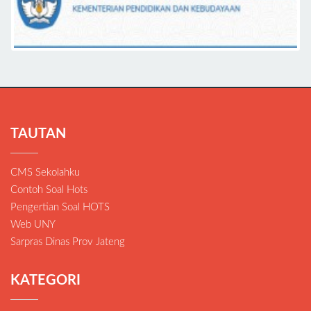
TAUTAN
CMS Sekolahku
Contoh Soal Hots
Pengertian Soal HOTS
Web UNY
Sarpras Dinas Prov Jateng
KATEGORI