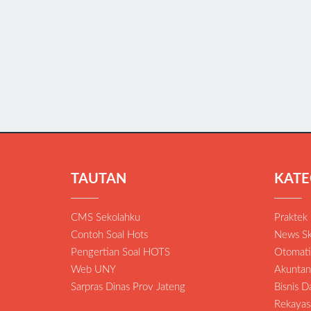
TAUTAN
KATE
CMS Sekolahku
Praktek
Contoh Soal Hots
News Sk
Pengertian Soal HOTS
Otomatis
Web UNY
Akuntan
Sarpras Dinas Prov Jateng
Bisnis 
Rekayas