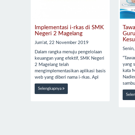
Implementasi i-rkas di SMK
Tawa
Negeri 2 Magelang
Guru
Kesu
Jum'at, 22 November 2019
Senin
Dalam rangka menuju pengelolaan
“Tawa
keuangan yang efektif, SMK Negeri
yang 
2 Magelang telah
kata M
mengimplementasikan aplikasi basis
Nadie
web yang diberi nama i-rkas. Apl
sambu
Selengkapnya
Sele