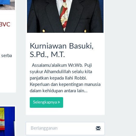
BVC
Kurniawan Basuki,
S.Pd., M.T.
i serba
Assalamu’alaikum Wr.Wb. Puji
syukur Alhamdulillah selalu kita
panjatkan kepada Ilahi Robbi.
Keperluan dan kepentingan manusia
dalam kehidupan antara lain…
Selengkapnya