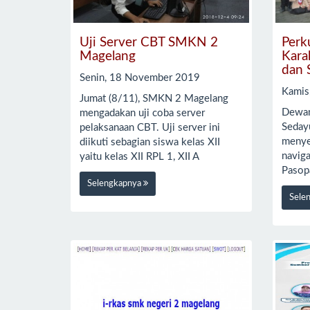
Uji Server CBT SMKN 2
Perk
Magelang
Kara
dan 
Senin, 18 November 2019
Kamis
Jumat (8/11), SMKN 2 Magelang
Dewan
mengadakan uji coba server
Seday
pelaksanaan CBT. Uji server ini
menye
diikuti sebagian siswa kelas XII
naviga
yaitu kelas XII RPL 1, XII A
Pasop
Selengkapnya
Sele