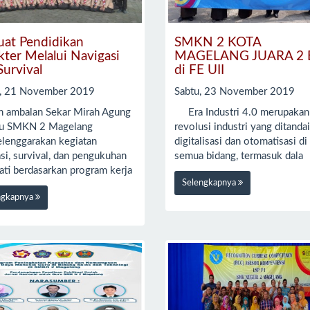
uat Pendidikan
SMKN 2 KOTA
kter Melalui Navigasi
MAGELANG JUARA 2 
Survival
di FE UII
, 21 November 2019
Sabtu, 23 November 2019
 ambalan Sekar Mirah Agung
Era Industri 4.0 merupakan
u SMKN 2 Magelang
revolusi industri yang ditanda
lenggarakan kegiatan
digitalisasi dan otomatisasi di
si, survival, dan pengukuhan
semua bidang, termasuk dala
ati berdasarkan program kerja
Selengkapnya
ngkapnya