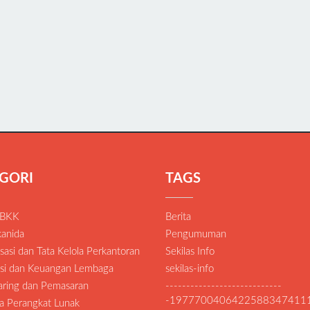
GORI
TAGS
 BKK
Berita
anida
Pengumuman
asi dan Tata Kelola Perkantoran
Sekilas Info
si dan Keuangan Lembaga
sekilas-info
Daring dan Pemasaran
----------------------------
-1977700406422588347411
a Perangkat Lunak