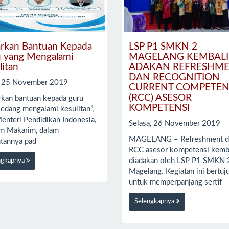
rkan Bantuan Kepada
LSP P1 SMKN 2
 yang Mengalami
MAGELANG KEMBALI
litan
ADAKAN REFRESHM
DAN RECOGNITION
, 25 November 2019
CURRENT COMPETE
(RCC) ASESOR
rkan bantuan kepada guru
KOMPETENSI
sedang mengalami kesulitan”,
enteri Pendidikan Indonesia,
Selasa, 26 November 2019
m Makarim, dalam
MAGELANG – Refreshment d
tannya pad
RCC asesor kompetensi kemb
diadakan oleh LSP P1 SMKN 
ngkapnya
Magelang. Kegiatan ini bertuj
untuk memperpanjang sertif
Selengkapnya