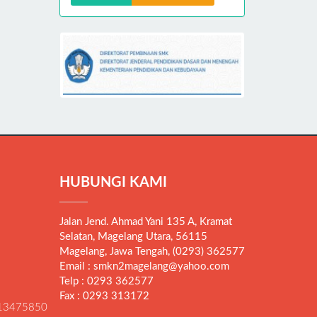
HUBUNGI KAMI
Jalan Jend. Ahmad Yani 135 A, Kramat
Selatan, Magelang Utara, 56115
Magelang, Jawa Tengah, (0293) 362577
Email : smkn2magelang@yahoo.com
Telp : 0293 362577
Fax : 0293 313172
13475850