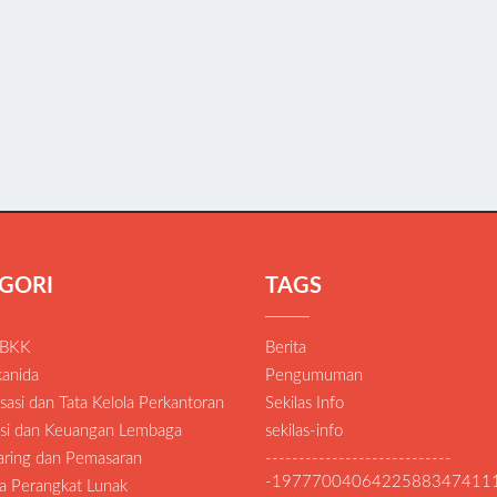
GORI
TAGS
 BKK
Berita
anida
Pengumuman
asi dan Tata Kelola Perkantoran
Sekilas Info
si dan Keuangan Lembaga
sekilas-info
Daring dan Pemasaran
----------------------------
-1977700406422588347411
a Perangkat Lunak