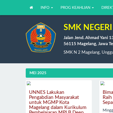
INFO
PROG KEAHLIAN
DIREK
SMK NEGERI
Jalan Jend. Ahmad Yani 1
56115 Magelang, Jawa Te
SMK N 2 Magelang, Unggul
MEI 2025
UNNES Lakukan
Bima
Pengabdian Masyarakat
Raih
untuk MGMP Kota
Sepa
Magelang dalam Kurikulum
Mingg
Pembelajaran MPLB Deep