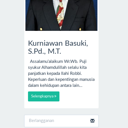
Kurniawan Basuki,
S.Pd., M.T.
Assalamu’alaikum Wr.Wb. Puji
syukur Alhamdulillah selalu kita
panjatkan kepada Ilahi Robbi.
Keperluan dan kepentingan manusia
dalam kehidupan antara lain…
Selengkapnya