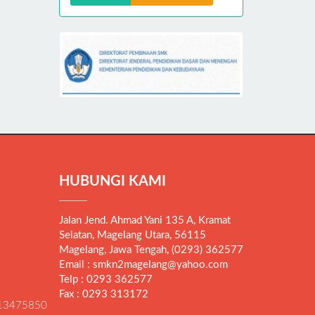
HUBUNGI KAMI
Jalan Jend. Ahmad Yani 135 A, Kramat
Selatan, Magelang Utara, 56115
Magelang, Jawa Tengah, (0293) 362577
Email : smkn2magelang@yahoo.com
Telp : 0293 362577
Fax : 0293 313172
13475850