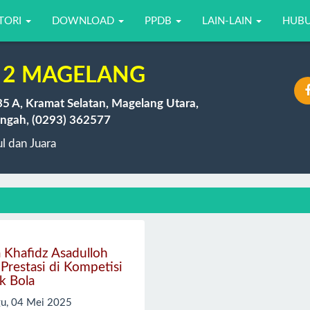
TORI
DOWNLOAD
PPDB
LAIN-LAIN
HUBU
 2 MAGELANG
35 A, Kramat Selatan, Magelang Utara,
ngah, (0293) 362577
 dan Juara
 Khafidz Asadulloh
 Prestasi di Kompetisi
k Bola
u, 04 Mei 2025