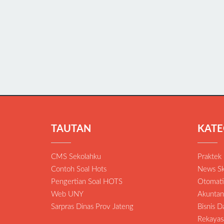
TAUTAN
KATE
CMS Sekolahku
Praktek
Contoh Soal Hots
News Sk
Pengertian Soal HOTS
Otomatis
Web UNY
Akuntan
Sarpras Dinas Prov Jateng
Bisnis 
Rekayas