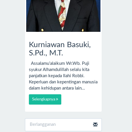
Kurniawan Basuki,
S.Pd., M.T.
Assalamu’alaikum Wr.Wb. Puji
syukur Alhamdulillah selalu kita
panjatkan kepada Ilahi Robbi.
Keperluan dan kepentingan manusia
dalam kehidupan antara lain…
Selengkapnya