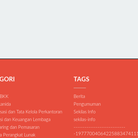
GORI
TAGS
 BKK
Berita
anida
Pengumuman
asi dan Tata Kelola Perkantoran
Sekilas Info
si dan Keuangan Lembaga
sekilas-info
Daring dan Pemasaran
----------------------------
-1977700406422588347411
a Perangkat Lunak