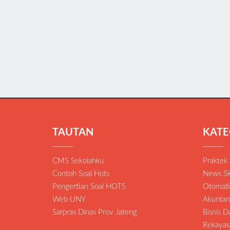
TAUTAN
KATE
CMS Sekolahku
Praktek
Contoh Soal Hots
News Sk
Pengertian Soal HOTS
Otomatis
Web UNY
Akuntan
Sarpras Dinas Prov Jateng
Bisnis 
Rekayas