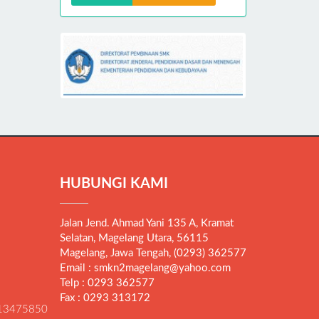
HUBUNGI KAMI
Jalan Jend. Ahmad Yani 135 A, Kramat
Selatan, Magelang Utara, 56115
Magelang, Jawa Tengah, (0293) 362577
Email : smkn2magelang@yahoo.com
Telp : 0293 362577
Fax : 0293 313172
13475850