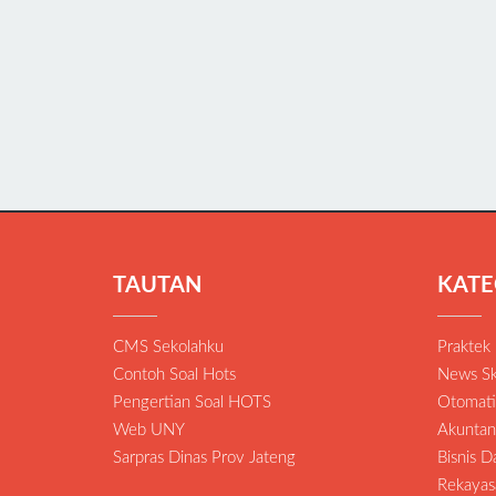
TAUTAN
KATE
CMS Sekolahku
Praktek
Contoh Soal Hots
News Sk
Pengertian Soal HOTS
Otomatis
Web UNY
Akuntan
Sarpras Dinas Prov Jateng
Bisnis 
Rekayas