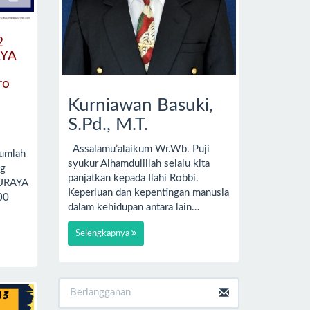
2
AYA
ro
Kurniawan Basuki,
S.Pd., M.T.
Assalamu’alaikum Wr.Wb. Puji
jumlah
syukur Alhamdulillah selalu kita
ng
panjatkan kepada Ilahi Robbi.
DURAYA
Keperluan dan kepentingan manusia
00
dalam kehidupan antara lain…
Selengkapnya