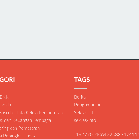
GORI
TAGS
 BKK
Berita
anida
Pengumuman
asi dan Tata Kelola Perkantoran
Sekilas Info
si dan Keuangan Lembaga
sekilas-info
Daring dan Pemasaran
----------------------------
-1977700406422588347411
a Perangkat Lunak