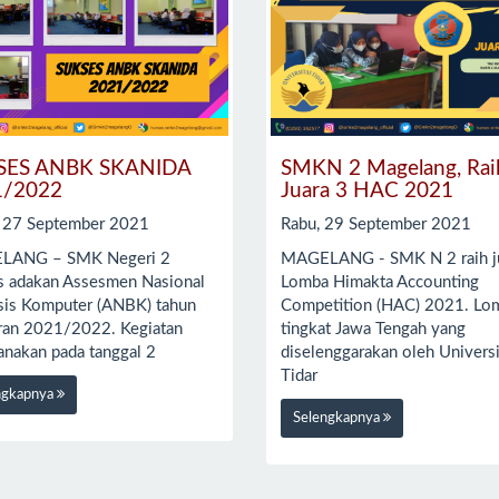
SES ANBK SKANIDA
SMKN 2 Magelang, Rai
1/2022
Juara 3 HAC 2021
, 27 September 2021
Rabu, 29 September 2021
LANG – SMK Negeri 2
MAGELANG - SMK N 2 raih j
s adakan Assesmen Nasional
Lomba Himakta Accounting
sis Komputer (ANBK) tahun
Competition (HAC) 2021. Lo
aran 2021/2022. Kegiatan
tingkat Jawa Tengah yang
anakan pada tanggal 2
diselenggarakan oleh Universi
Tidar
ngkapnya
Selengkapnya