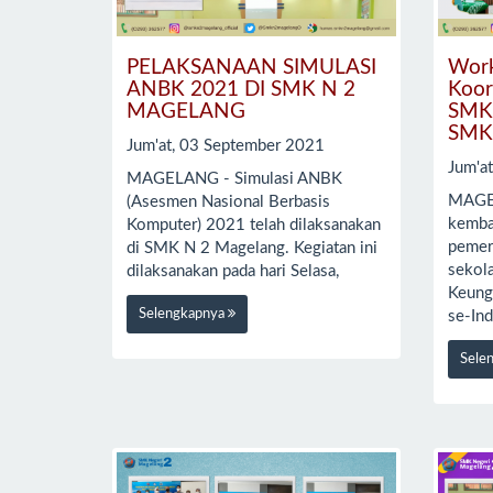
PELAKSANAAN SIMULASI
Work
ANBK 2021 DI SMK N 2
Koor
MAGELANG
SMK 
SMK 
Jum'at, 03 September 2021
Jum'a
MAGELANG - Simulasi ANBK
MAGE
(Asesmen Nasional Berbasis
kemba
Komputer) 2021 telah dilaksanakan
pemeri
di SMK N 2 Magelang. Kegiatan ini
sekol
dilaksanakan pada hari Selasa,
Keung
Selengkapnya
se-In
Sele