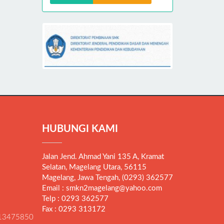
HUBUNGI KAMI
Jalan Jend. Ahmad Yani 135 A, Kramat
Selatan, Magelang Utara, 56115
Magelang, Jawa Tengah, (0293) 362577
Email : smkn2magelang@yahoo.com
Telp : 0293 362577
Fax : 0293 313172
13475850