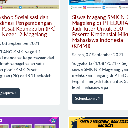
shop Sosialisasi dan
Siswa Magang SMK N 
dinasi Pengembangan
Magelang di PT EDUR
Pusat Keunggulan (PK)
Jadi Tutor Untuk 300
Negeri 2 Magelang
Peserta Kredensial Mik
Mahasiswa Indonesia
t, 03 September 2021
(KMMI)
LANG-SMK Negeri 2
Selasa, 07 September 2021
li mendapat kepercayaan dari
Yogyakarta (4/08/2021) - Se
ntah sebagai salah satu
siswa SMK N 2 Magelang ya
ah pionir SMK Pusat
melakukan magang di PT E
gulan (PK) dari 901 sekolah
terpilih menjadi tutor untuk 3
d
lebih mahasiswa pa
ngkapnya
Selengkapnya