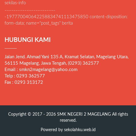
sekilas-info
----------------------------
-197770040642258834741113475850 content-disposition:
form-data; name="post_tags" berita
HUBUNGI KAMI
Jalan Jend. Ahmad Yani 135 A, Kramat Selatan, Magelang Utara,
56115 Magelang, Jawa Tengah, (0293) 362577
Email : smkn2magelang@yahoo.com
Telp : 0293 362577
Fax : 0293 313172
Copyright © 2017 - 2026
SMK NEGERI 2 MAGELANG
All rights
reserved.
Powered by
sekolahku.web.id