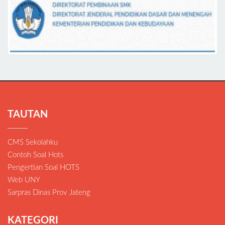
TAUTAN
CMS Sekolahku
Contoh Soal Hots
Pengertian Soal HOTS
Web UNY
Sarpras Dinas Prov Jateng
KATEGORI