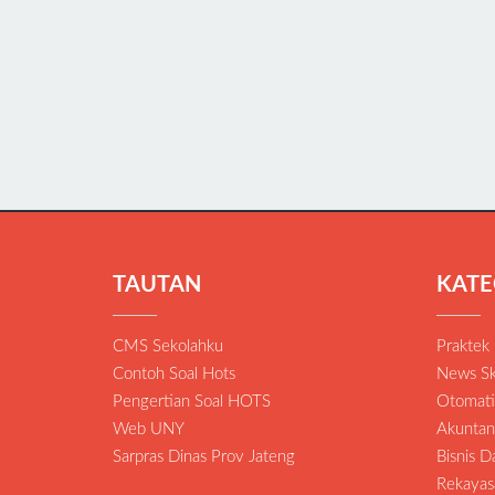
TAUTAN
KATE
CMS Sekolahku
Praktek
Contoh Soal Hots
News Sk
Pengertian Soal HOTS
Otomatis
Web UNY
Akuntan
Sarpras Dinas Prov Jateng
Bisnis 
Rekayas