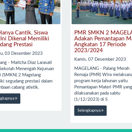
Hanya Cantik, Siswa
PMR SMKN 2 MAGEL
 Ini Dikenal Memiliki
Adakan Pemantapan Ma
dang Prestasi
Angkatan 17 Periode
2023/2024
u, 03 Desember 2023
Kamis, 07 Desember 2023
ang - Maitcha Diaz Larasati
MAGELANG - Palang Merah
 Sekolah Menengah Kejuruan
Remaja (PMR) Wira melaksan
i (SMKN) 2 Magelang
program kerja tahunan yaitu
iki segudang prestasi dalam
Pemantapan Materi PMR yan
baan cabang atletik.
dilaksanakan pada sabtu
ngkapnya
(1/12/2023) di S
Selengkapnya