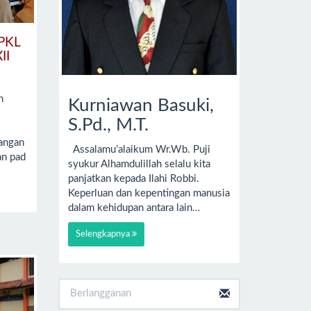
 PKL
II
h
Kurniawan Basuki,
S.Pd., M.T.
angan
Assalamu’alaikum Wr.Wb. Puji
an pad
syukur Alhamdulillah selalu kita
panjatkan kepada Ilahi Robbi.
Keperluan dan kepentingan manusia
dalam kehidupan antara lain…
Selengkapnya