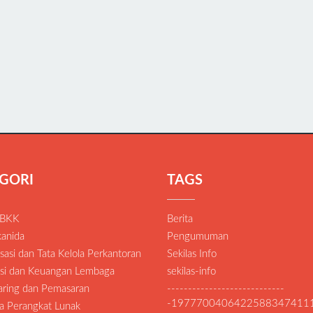
GORI
TAGS
 BKK
Berita
anida
Pengumuman
asi dan Tata Kelola Perkantoran
Sekilas Info
si dan Keuangan Lembaga
sekilas-info
Daring dan Pemasaran
----------------------------
-1977700406422588347411
a Perangkat Lunak