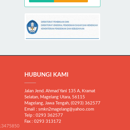
HUBUNGI KAMI
Jalan Jend. Ahmad Yani 135 A, Kramat
Selatan, Magelang Utara, 56115
Magelang, Jawa Tengah, (0293) 362577
Email : smkn2magelang@yahoo.com
Telp : 0293 362577
Fax : 0293 313172
13475850