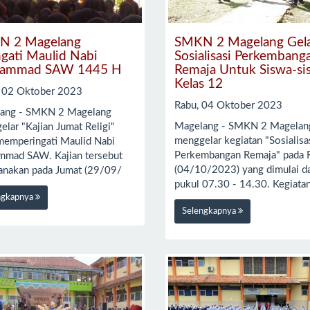
N 2 Magelang
SMKN 2 Magelang Gel
ngati Maulid Nabi
Sosialisasi Perkembang
ammad SAW 1445 H
Remaja Untuk Siswa-si
Kelas 12
, 02 Oktober 2023
Rabu, 04 Oktober 2023
ang - SMKN 2 Magelang
Magelang - SMKN 2 Magelan
lar "Kajian Jumat Religi"
menggelar kegiatan "Sosialisa
memperingati Maulid Nabi
Perkembangan Remaja" pada 
mad SAW. Kajian tersebut
(04/10/2023) yang dimulai da
sanakan pada Jumat (29/09/
pukul 07.30 - 14.30. Kegiata
ngkapnya
Selengkapnya