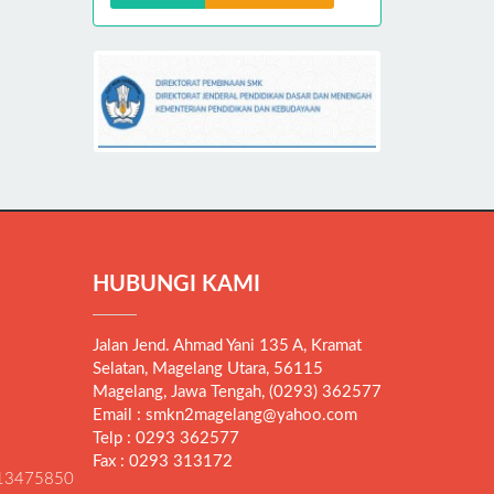
HUBUNGI KAMI
Jalan Jend. Ahmad Yani 135 A, Kramat
Selatan, Magelang Utara, 56115
Magelang, Jawa Tengah, (0293) 362577
Email : smkn2magelang@yahoo.com
Telp : 0293 362577
Fax : 0293 313172
13475850