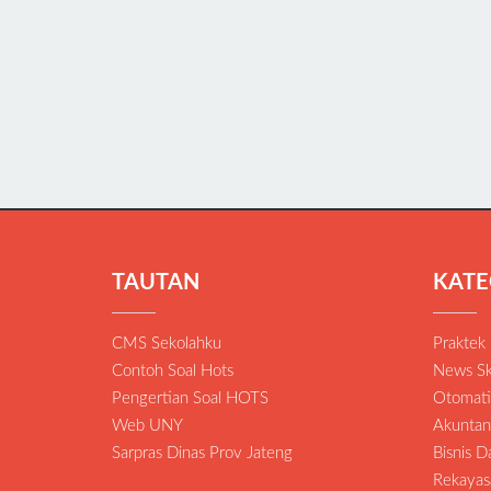
TAUTAN
KATE
CMS Sekolahku
Praktek
Contoh Soal Hots
News Sk
Pengertian Soal HOTS
Otomatis
Web UNY
Akuntan
Sarpras Dinas Prov Jateng
Bisnis 
Rekayas