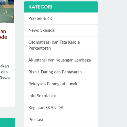
KATEGORI
Praktek BKK
News Skanida
kan
ode
Otomatisasi dan Tata Kelola
Perkantoran
Akuntansi dan Keuangan Lembaga
dakan
Bisnis Daring dan Pemasaran
) dan
Siswa
Rekayasa Perangkat Lunak
Info Sekolahku
Kegiatan SKANIDA
Prestasi