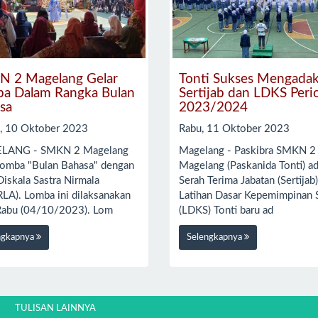
 2 Magelang Gelar
Tonti Sukses Mengada
a Dalam Rangka Bulan
Sertijab dan LDKS Peri
sa
2023/2024
a, 10 Oktober 2023
Rabu, 11 Oktober 2023
LANG - SMKN 2 Magelang
Magelang - Paskibra SMKN 2
 lomba "Bulan Bahasa" dengan
Magelang (Paskanida Tonti) a
iskala Sastra Nirmala
Serah Terima Jabatan (Sertijab
RLA). Lomba ini dilaksanakan
Latihan Dasar Kepemimpinan 
Rabu (04/10/2023). Lom
(LDKS) Tonti baru ad
ngkapnya
Selengkapnya
TULISAN LAINNYA