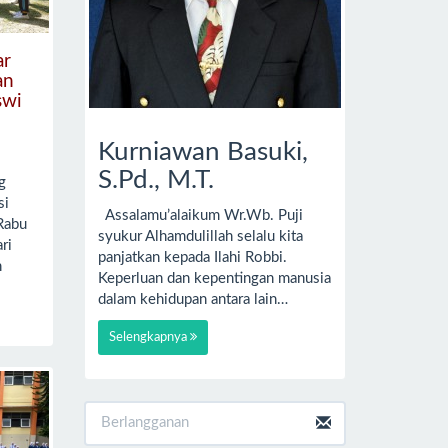
ar
an
swi
Kurniawan Basuki,
S.Pd., M.T.
g
si
Assalamu’alaikum Wr.Wb. Puji
Rabu
syukur Alhamdulillah selalu kita
ri
panjatkan kepada Ilahi Robbi.
n
Keperluan dan kepentingan manusia
dalam kehidupan antara lain…
Selengkapnya