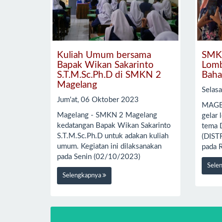
Kuliah Umum bersama
SMKN
Bapak Wikan Sakarinto
Lomb
S.T.M.Sc.Ph.D di SMKN 2
Baha
Magelang
Selas
Jum'at, 06 Oktober 2023
MAGE
Magelang - SMKN 2 Magelang
gelar
kedatangan Bapak Wikan Sakarinto
tema D
S.T.M.Sc.Ph.D untuk adakan kuliah
(DIST
umum. Kegiatan ini dilaksanakan
pada 
pada Senin (02/10/2023)
Sele
Selengkapnya