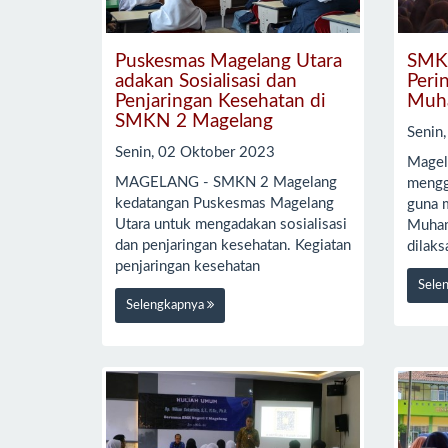
Puskesmas Magelang Utara
SMK
adakan Sosialisasi dan
Peri
Penjaringan Kesehatan di
Muh
SMKN 2 Magelang
Senin
Senin, 02 Oktober 2023
Magel
MAGELANG - SMKN 2 Magelang
mengge
kedatangan Puskesmas Magelang
guna 
Utara untuk mengadakan sosialisasi
Muham
dan penjaringan kesehatan. Kegiatan
dilak
penjaringan kesehatan
Sele
Selengkapnya