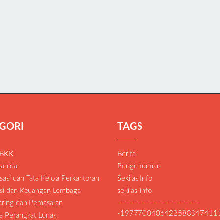
GORI
TAGS
 BKK
Berita
anida
Pengumuman
asi dan Tata Kelola Perkantoran
Sekilas Info
si dan Keuangan Lembaga
sekilas-info
Daring dan Pemasaran
----------------------------
-1977700406422588347411
a Perangkat Lunak