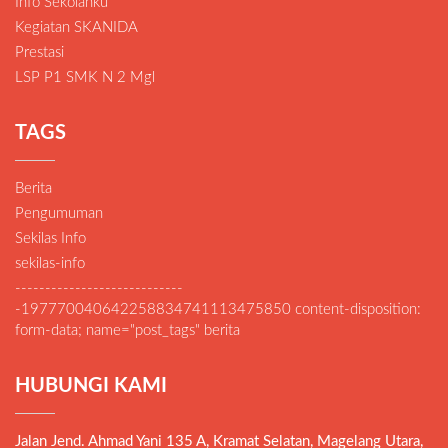
Info Sekolahku
Kegiatan SKANIDA
Prestasi
LSP P1 SMK N 2 Mgl
TAGS
Berita
Pengumuman
Sekilas Info
sekilas-info
----------------------------
-197770040642258834741113475850 content-disposition:
form-data; name="post_tags" berita
HUBUNGI KAMI
Jalan Jend. Ahmad Yani 135 A, Kramat Selatan, Magelang Utara,