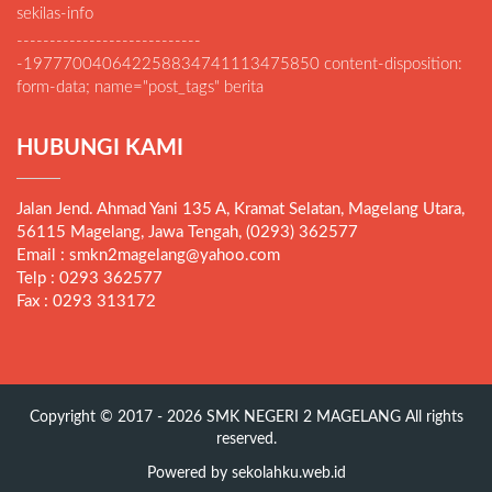
sekilas-info
----------------------------
-197770040642258834741113475850 content-disposition:
form-data; name="post_tags" berita
HUBUNGI KAMI
Jalan Jend. Ahmad Yani 135 A, Kramat Selatan, Magelang Utara,
56115 Magelang, Jawa Tengah, (0293) 362577
Email : smkn2magelang@yahoo.com
Telp : 0293 362577
Fax : 0293 313172
Copyright © 2017 - 2026
SMK NEGERI 2 MAGELANG
All rights
reserved.
Powered by
sekolahku.web.id