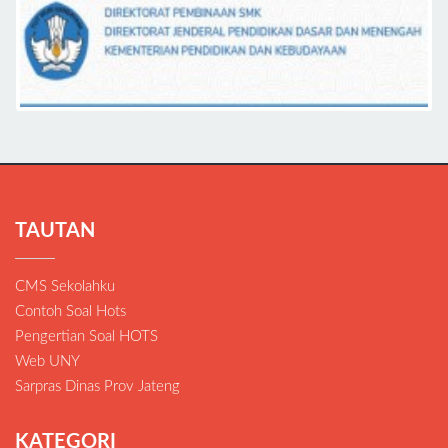
TAUTAN
CMS Sekolahku
Contoh Soal Hots
Pengertian Soal HOTS
Web UNY
Sarpras Dinas Prov Jateng
KATEGORI