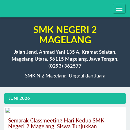
Toggl
navig
SMK NEGERI 2
MAGELANG
Jalan Jend. Ahmad Yani 135 A, Kramat Selatan,
Magelang Utara, 56115 Magelang, Jawa Tengah,
(0293) 362577
SMK N 2 Magelang, Unggul dan Juara
JUNI 2026
Semarak Classmeeting Hari Kedua SMK
Negeri 2 Magelang, Siswa Tunjukkan