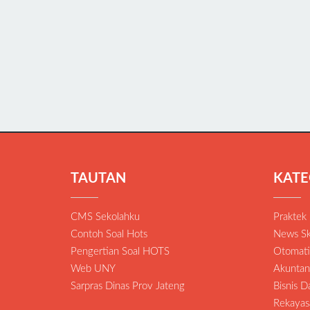
TAUTAN
KATE
CMS Sekolahku
Praktek
Contoh Soal Hots
News Sk
Pengertian Soal HOTS
Otomatis
Web UNY
Akuntan
Sarpras Dinas Prov Jateng
Bisnis 
Rekayas