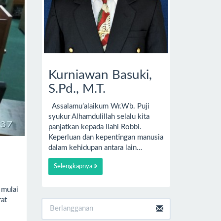
Kurniawan Basuki,
S.Pd., M.T.
Assalamu’alaikum Wr.Wb. Puji
syukur Alhamdulillah selalu kita
panjatkan kepada Ilahi Robbi.
Keperluan dan kepentingan manusia
dalam kehidupan antara lain…
Selengkapnya
 mulai
rat