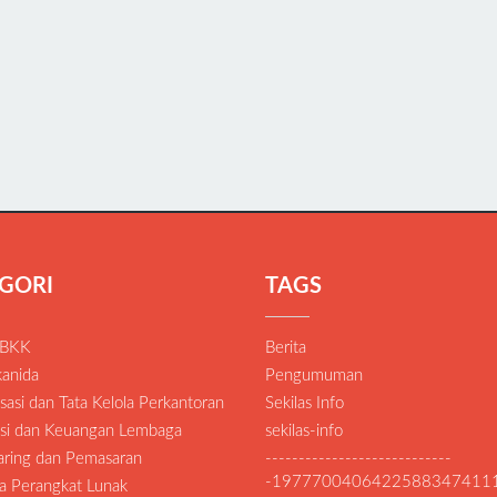
GORI
TAGS
 BKK
Berita
anida
Pengumuman
asi dan Tata Kelola Perkantoran
Sekilas Info
si dan Keuangan Lembaga
sekilas-info
Daring dan Pemasaran
----------------------------
-1977700406422588347411
a Perangkat Lunak