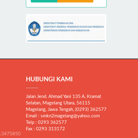
HUBUNGI KAMI
Jalan Jend. Ahmad Yani 135 A, Kramat
Selatan, Magelang Utara, 56115
Magelang, Jawa Tengah, (0293) 362577
Email : smkn2magelang@yahoo.com
Telp : 0293 362577
Fax : 0293 313172
13475850