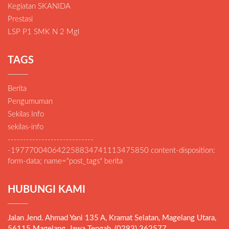
Kegiatan SKANIDA
Prestasi
LSP P1 SMK N 2 Mgl
TAGS
Berita
Pengumuman
Sekilas Info
sekilas-info
----------------------------
-197770040642258834741113475850 content-disposition:
form-data; name="post_tags" berita
HUBUNGI KAMI
Jalan Jend. Ahmad Yani 135 A, Kramat Selatan, Magelang Utara,
56115 Magelang, Jawa Tengah, (0293) 362577