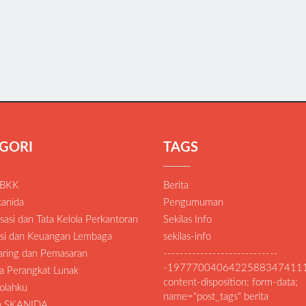
GORI
TAGS
 BKK
Berita
anida
Pengumuman
asi dan Tata Kelola Perkantoran
Sekilas Info
si dan Keuangan Lembaga
sekilas-info
Daring dan Pemasaran
----------------------------
-1977700406422588347411
a Perangkat Lunak
content-disposition: form-data;
olahku
name="post_tags" berita
an SKANIDA