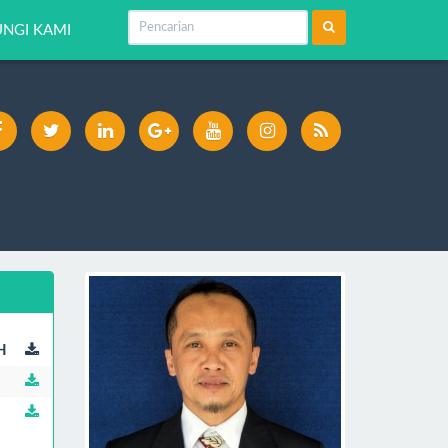
NGI KAMI
H