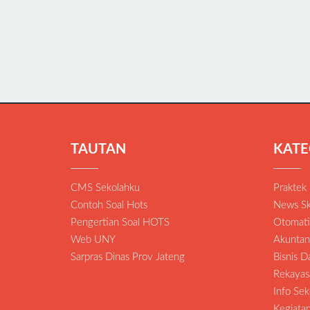
TAUTAN
KATE
CMS Sekolahku
Praktek
Contoh Soal Hots
News Sk
Pengertian Soal HOTS
Otomatis
Web UNY
Akuntan
Sarpras Dinas Prov Jateng
Bisnis 
Rekayas
Info Sek
Kegiat