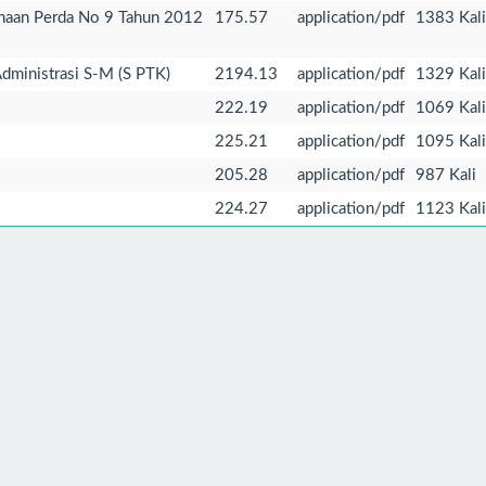
naan Perda No 9 Tahun 2012
175.57
application/pdf
1383 Kali
dministrasi S-M (S PTK)
2194.13
application/pdf
1329 Kali
222.19
application/pdf
1069 Kali
225.21
application/pdf
1095 Kali
205.28
application/pdf
987 Kali
224.27
application/pdf
1123 Kali