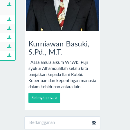
Kurniawan Basuki,
S.Pd., M.T.
Assalamu’alaikum Wr.Wb. Puji
syukur Alhamdulillah selalu kita
panjatkan kepada Ilahi Robbi.
Keperluan dan kepentingan manusia
dalam kehidupan antara lain…
Selengkapnya