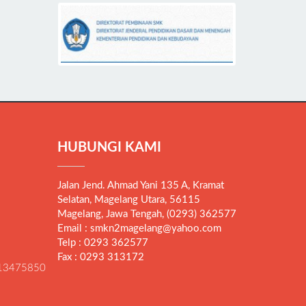
HUBUNGI KAMI
Jalan Jend. Ahmad Yani 135 A, Kramat
Selatan, Magelang Utara, 56115
Magelang, Jawa Tengah, (0293) 362577
Email : smkn2magelang@yahoo.com
Telp : 0293 362577
Fax : 0293 313172
13475850