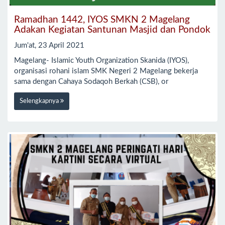
Ramadhan 1442, IYOS SMKN 2 Magelang
Adakan Kegiatan Santunan Masjid dan Pondok
Jum'at, 23 April 2021
Magelang- Islamic Youth Organization Skanida (IYOS),
organisasi rohani islam SMK Negeri 2 Magelang bekerja
sama dengan Cahaya Sodaqoh Berkah (CSB), or
Selengkapnya