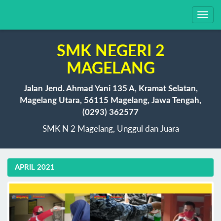
Toggl
navig
SMK NEGERI 2
MAGELANG
Jalan Jend. Ahmad Yani 135 A, Kramat Selatan,
Magelang Utara, 56115 Magelang, Jawa Tengah,
(0293) 362577
SMK N 2 Magelang, Unggul dan Juara
APRIL 2021