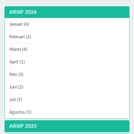
ARSIP 2026
Januari (4)
Februari (2)
Maret (4)
April (1)
Mei (3)
Juni (2)
Juli (5)
Agustus (1)
ARSIP 2025