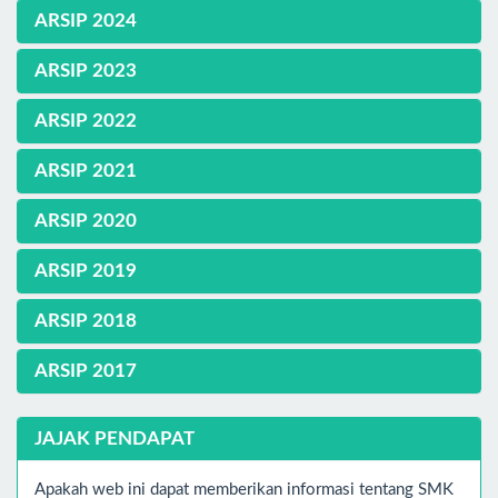
ARSIP 2024
ARSIP 2023
ARSIP 2022
ARSIP 2021
ARSIP 2020
ARSIP 2019
ARSIP 2018
ARSIP 2017
JAJAK PENDAPAT
Apakah web ini dapat memberikan informasi tentang SMK