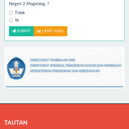
Negeri 2 Magelang..?
Tidak
Ya
SUBMIT
LIHAT HASIL
TAUTAN