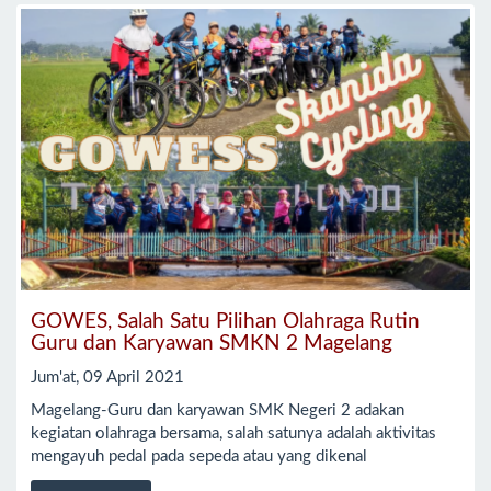
GOWES, Salah Satu Pilihan Olahraga Rutin
Guru dan Karyawan SMKN 2 Magelang
Jum'at, 09 April 2021
Magelang-Guru dan karyawan SMK Negeri 2 adakan
kegiatan olahraga bersama, salah satunya adalah aktivitas
mengayuh pedal pada sepeda atau yang dikenal