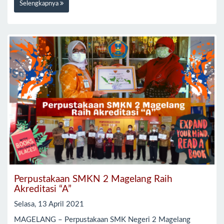
Selengkapnya
Perpustakaan SMKN 2 Magelang Raih
Akreditasi “A”
Selasa, 13 April 2021
MAGELANG – Perpustakaan SMK Negeri 2 Magelang