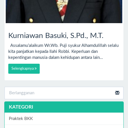
Kurniawan Basuki, S.Pd., M.T.
Assalamu’alaikum Wr.Wb. Puji syukur Alhamdulillah selalu
kita panjatkan kepada Ilahi Robbi. Keperluan dan
kepentingan manusia dalam kehidupan antara lain…
Selengkapnya
KATEGORI
Praktek BKK