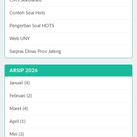
CMS Sekolahku
Contoh Soal Hots
Pengertian Soal HOTS
Web UNY
Sarpras Dinas Prov Jateng
ARSIP 2026
Januari (4)
Februari (2)
Maret (4)
April (1)
Mei (3)