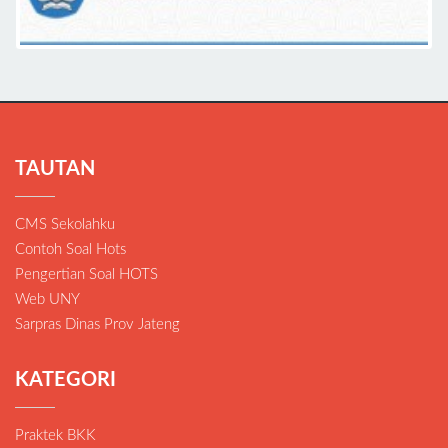
TAUTAN
CMS Sekolahku
Contoh Soal Hots
Pengertian Soal HOTS
Web UNY
Sarpras Dinas Prov Jateng
KATEGORI
Praktek BKK