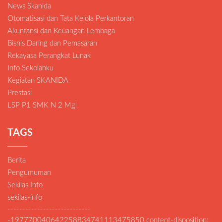
News Skanida
Otomatisasi dan Tata Kelola Perkantoran
Akuntansi dan Keuangan Lembaga
Bisnis Daring dan Pemasaran
Rekayasa Perangkat Lunak
Info Sekolahku
Kegiatan SKANIDA
Prestasi
LSP P1 SMK N 2 Mgl
TAGS
Berita
Pengumuman
Sekilas Info
sekilas-info
----------------------------
-197770040642258834741113475850 content-disposition: