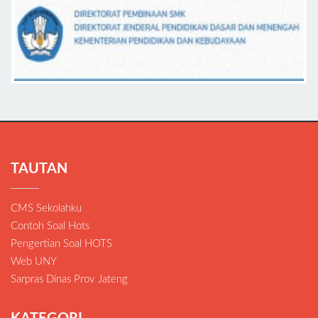
TAUTAN
CMS Sekolahku
Contoh Soal Hots
Pengertian Soal HOTS
Web UNY
Sarpras Dinas Prov Jateng