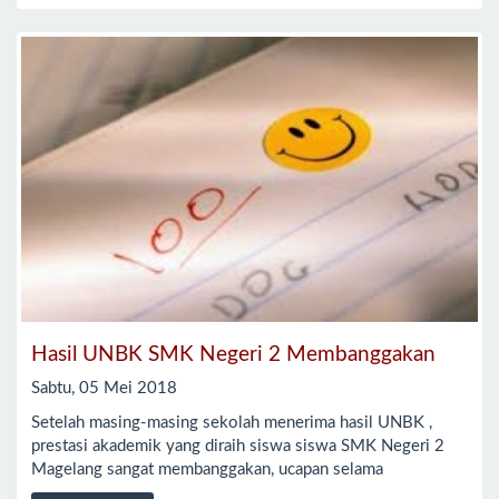
Hasil UNBK SMK Negeri 2 Membanggakan
Sabtu, 05 Mei 2018
Setelah masing-masing sekolah menerima hasil UNBK ,
prestasi akademik yang diraih siswa siswa SMK Negeri 2
Magelang sangat membanggakan, ucapan selama