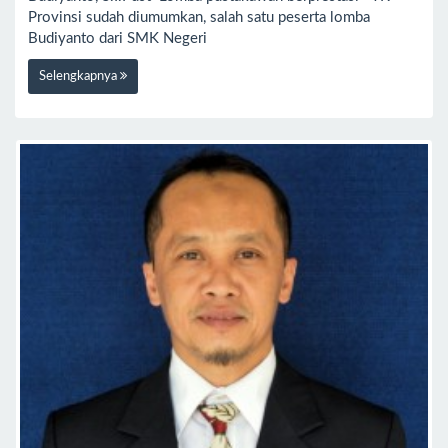
Provinsi sudah diumumkan, salah satu peserta lomba
Budiyanto dari SMK Negeri
Selengkapnya