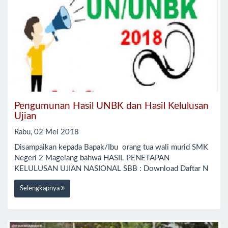
Pengumunan Hasil UNBK dan Hasil Kelulusan
Ujian
Rabu, 02 Mei 2018
Disampaikan kepada Bapak/Ibu orang tua wali murid SMK
Negeri 2 Magelang bahwa HASIL PENETAPAN
KELULUSAN UJIAN NASIONAL SBB : Download Daftar N
Selengkapnya