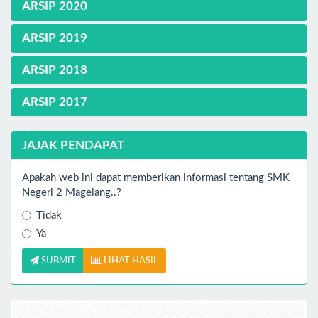
ARSIP 2020
ARSIP 2019
ARSIP 2018
ARSIP 2017
JAJAK PENDAPAT
Apakah web ini dapat memberikan informasi tentang SMK
Negeri 2 Magelang..?
Tidak
Ya
SUBMIT
LIHAT HASIL