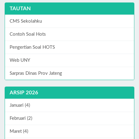
TAUTAN
CMS Sekolahku
Contoh Soal Hots
Pengertian Soal HOTS
Web UNY
Sarpras Dinas Prov Jateng
ARSIP 2026
Januari (4)
Februari (2)
Maret (4)