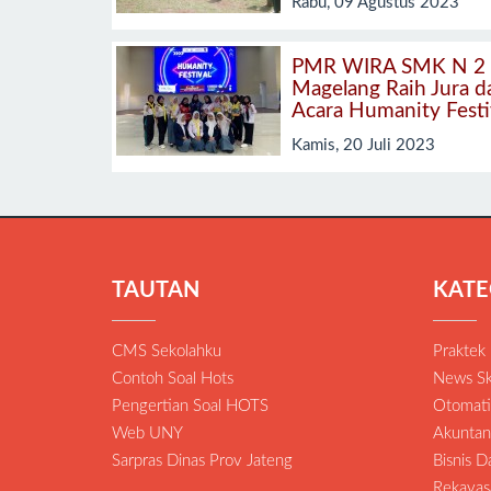
Rabu, 09 Agustus 2023
PMR WIRA SMK N 2
Magelang Raih Jura d
Acara Humanity Festi
Kamis, 20 Juli 2023
TAUTAN
KATE
CMS Sekolahku
Praktek
Contoh Soal Hots
News Sk
Pengertian Soal HOTS
Otomatis
Web UNY
Akuntan
Sarpras Dinas Prov Jateng
Bisnis 
Rekayas