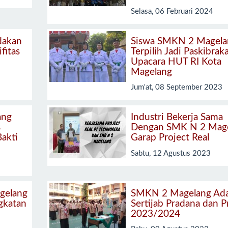
Selasa, 06 Februari 2024
dakan
Siswa SMKN 2 Magela
ifitas
Terpilih Jadi Paskibrak
Upacara HUT RI Kota
Magelang
Jum'at, 08 September 2023
ang
Industri Bekerja Sama
s
Dengan SMK N 2 Mag
Bakti
Garap Project Real
Sabtu, 12 Agustus 2023
gelang
SMKN 2 Magelang Ad
gkatan
Sertijab Pradana dan P
2023/2024