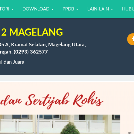
TORI
DOWNLOAD
PPDB
LAIN-LAIN
HUBU
 2 MAGELANG
35 A, Kramat Selatan, Magelang Utara,
ngah, (0293) 362577
 dan Juara