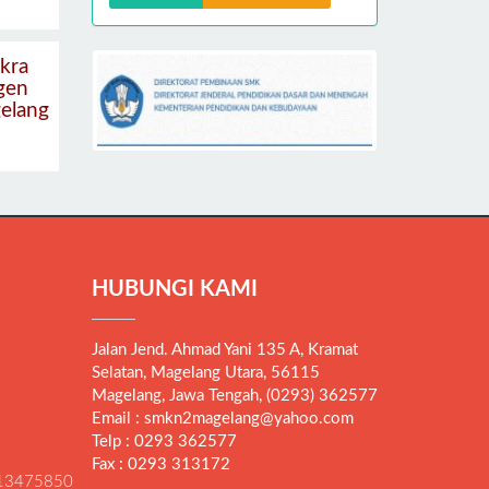
kra
gen
elang
HUBUNGI KAMI
Jalan Jend. Ahmad Yani 135 A, Kramat
Selatan, Magelang Utara, 56115
Magelang, Jawa Tengah, (0293) 362577
Email : smkn2magelang@yahoo.com
Telp : 0293 362577
Fax : 0293 313172
13475850