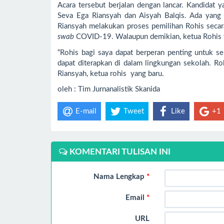
Acara tersebut berjalan dengan lancar. Kandidat 
Seva Ega Riansyah dan Aisyah Balqis. Ada yang u
Riansyah melakukan proses pemilihan Rohis secar
swab
COVID-19. Walaupun demikian, ketua Rohis ter
“Rohis bagi saya dapat berperan penting untuk s
dapat diterapkan di dalam lingkungan sekolah. Ro
Riansyah, ketua rohis yang baru.
oleh : Tim Jurnanalistik Skanida
E-mail
Tweet
Like
+1
KOMENTARI TULISAN INI
Nama Lengkap
*
Email
*
URL