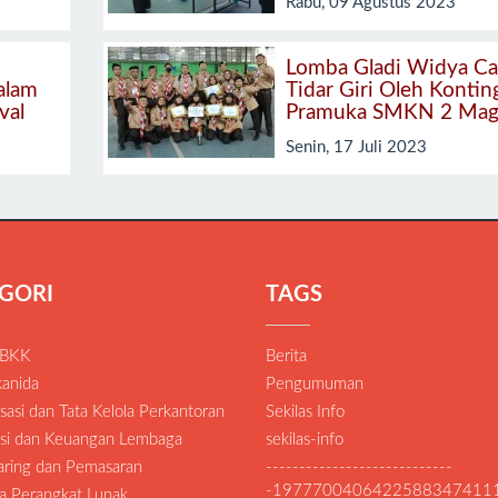
Rabu, 09 Agustus 2023
Lomba Gladi Widya Ca
alam
Tidar Giri Oleh Kontin
val
Pramuka SMKN 2 Mag
Senin, 17 Juli 2023
GORI
TAGS
 BKK
Berita
anida
Pengumuman
asi dan Tata Kelola Perkantoran
Sekilas Info
si dan Keuangan Lembaga
sekilas-info
Daring dan Pemasaran
----------------------------
-1977700406422588347411
a Perangkat Lunak