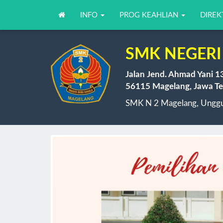
INFO
PROG KEAHLIAN
DIREK
SMK NEGERI
Jalan Jend. Ahmad Yani 1
56115 Magelang, Jawa Te
SMK N 2 Magelang, Unggul