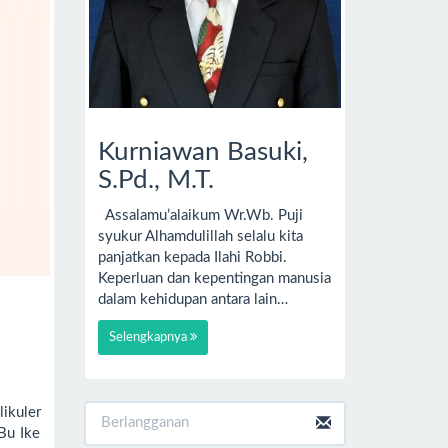
Kurniawan Basuki,
S.Pd., M.T.
Assalamu’alaikum Wr.Wb. Puji
syukur Alhamdulillah selalu kita
panjatkan kepada Ilahi Robbi.
Keperluan dan kepentingan manusia
dalam kehidupan antara lain…
Selengkapnya
ikuler
Bu Ike