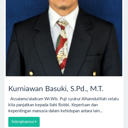
Kurniawan Basuki, S.Pd., M.T.
Assalamu’alaikum Wr.Wb. Puji syukur Alhamdulillah selalu
kita panjatkan kepada Ilahi Robbi. Keperluan dan
kepentingan manusia dalam kehidupan antara lain…
Selengkapnya