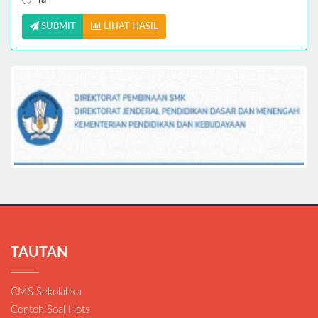
SUBMIT
LIHAT HASIL
TAUTAN
CMS Sekolahku
Contoh Soal Hots