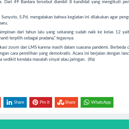
. Dari 49 Bantara tersebut diambil 8 kandidat yang mengikuti pem
nyoto, S.Pd. mengatakan bahwa kegiatan ini dilakukan agar peng
baru.
emimpinan dari tahun lalu yang sekarang sudah naik ke kelas 12 yai
anti terpilih sebagai pradana,” tegasnya.
aplikasi zoom dan LMS karena masih dalam suasana pandemi. Berbeda 
ngan cara pemilihan yang demokratis. Acara ini berjalan dengan lan
sedikit kendala masalah sinyal atau jaringan. (Ifa)
Share
Pin it
Share
WhatsApp