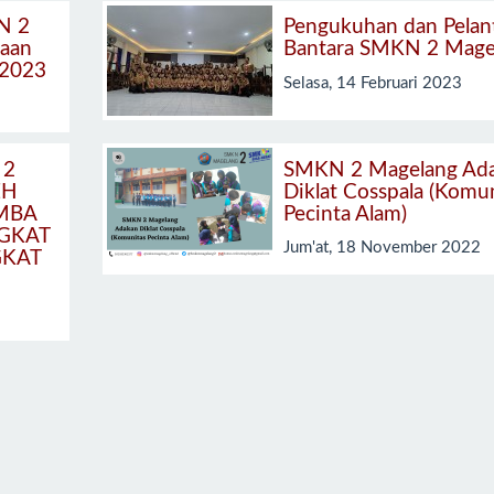
N 2
Pengukuhan dan Pelan
raan
Bantara SMKN 2 Mage
 2023
Selasa, 14 Februari 2023
 2
SMKN 2 Magelang Ad
EH
Diklat Cosspala (Komu
MBA
Pecinta Alam)
GKAT
Jum'at, 18 November 2022
GKAT