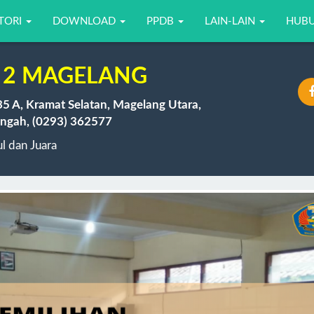
TORI
DOWNLOAD
PPDB
LAIN-LAIN
HUBU
 2 MAGELANG
35 A, Kramat Selatan, Magelang Utara,
ngah, (0293) 362577
 dan Juara