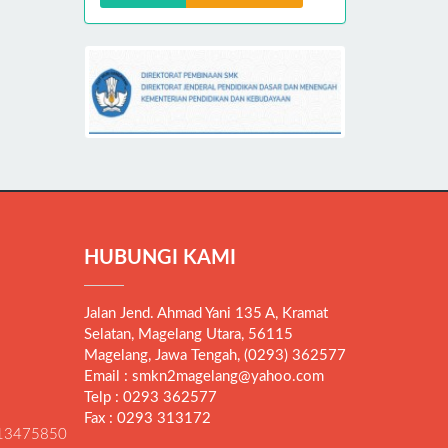
HUBUNGI KAMI
Jalan Jend. Ahmad Yani 135 A, Kramat
Selatan, Magelang Utara, 56115
Magelang, Jawa Tengah, (0293) 362577
Email : smkn2magelang@yahoo.com
Telp : 0293 362577
Fax : 0293 313172
13475850