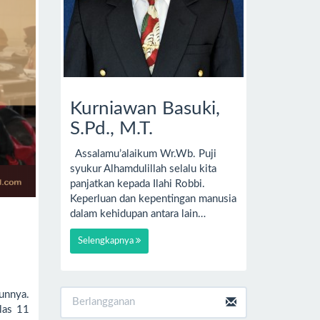
Kurniawan Basuki,
S.Pd., M.T.
Assalamu’alaikum Wr.Wb. Puji
syukur Alhamdulillah selalu kita
panjatkan kepada Ilahi Robbi.
Keperluan dan kepentingan manusia
dalam kehidupan antara lain…
Selengkapnya
unnya.
elas 11