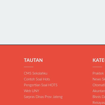
TAUTAN
KATE
CMS Sekolahku
Praktek
Contoh Soal Hots
News Sk
Pengertian Soal HOTS
Otomatis
Web UNY
Akuntan
Sarpras Dinas Prov Jateng
Bisnis 
Rekayas