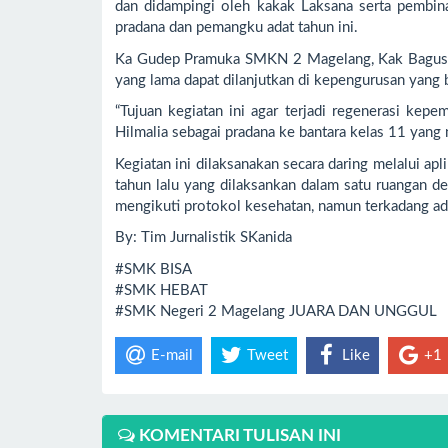
dan didampingi oleh kakak Laksana serta pembina
pradana dan pemangku adat tahun ini.
Ka Gudep Pramuka SMKN 2 Magelang, Kak Bagus Su
yang lama dapat dilanjutkan di kepengurusan yang 
“Tujuan kegiatan ini agar terjadi regenerasi kep
Hilmalia sebagai pradana ke bantara kelas 11 yang n
Kegiatan ini dilaksanakan secara daring melalui 
tahun lalu yang dilaksankan dalam satu ruangan de
mengikuti protokol kesehatan, namun terkadang ada 
By: Tim Jurnalistik SKanida
#SMK BISA
#SMK HEBAT
#SMK Negeri 2 Magelang JUARA DAN UNGGUL
E-mail
Tweet
Like
+1
KOMENTARI TULISAN INI