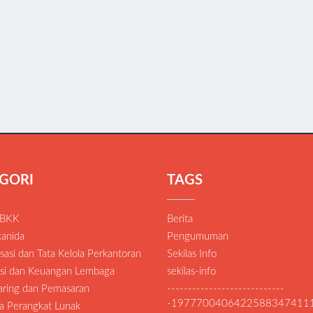
GORI
TAGS
 BKK
Berita
anida
Pengumuman
asi dan Tata Kelola Perkantoran
Sekilas Info
si dan Keuangan Lembaga
sekilas-info
Daring dan Pemasaran
----------------------------
-1977700406422588347411
a Perangkat Lunak