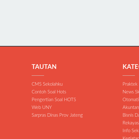
TAUTAN
KATE
CMS Sekolahku
Praktek
Contoh Soal Hots
News Sk
Pengertian Soal HOTS
Otomatis
Web UNY
Akuntan
Sarpras Dinas Prov Jateng
Bisnis 
Rekayas
Info Sek
Kegiat