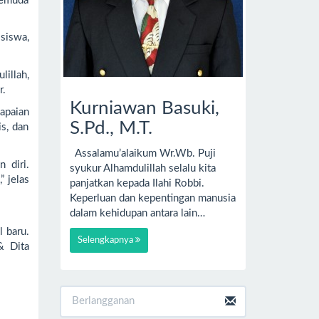
Pemuda
siswa,
illah,
r.
Kurniawan Basuki,
apaian
S.Pd., M.T.
s, dan
Assalamu’alaikum Wr.Wb. Puji
 diri.
syukur Alhamdulillah selalu kita
” jelas
panjatkan kepada Ilahi Robbi.
Keperluan dan kepentingan manusia
dalam kehidupan antara lain…
 baru.
Selengkapnya
& Dita