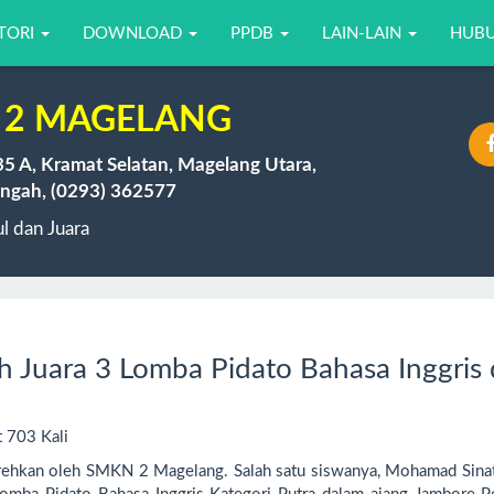
TORI
DOWNLOAD
PPDB
LAIN-LAIN
HUBU
 2 MAGELANG
35 A, Kramat Selatan, Magelang Utara,
ngah, (0293) 362577
 dan Juara
Juara 3 Lomba Pidato Bahasa Inggris 
t 703 Kali
ehkan oleh SMKN 2 Magelang. Salah satu siswanya, Mohamad Sinat