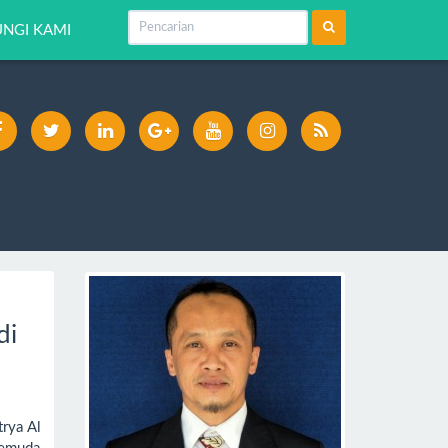
NGI KAMI
di
rya Al