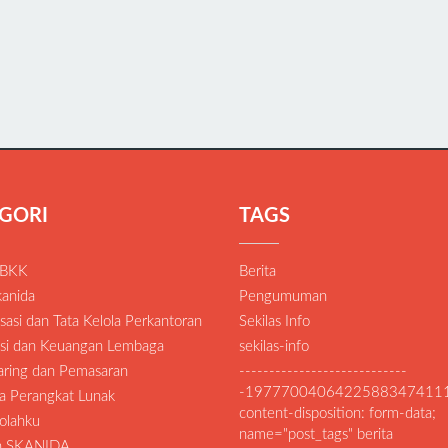
GORI
TAGS
 BKK
Berita
anida
Pengumuman
asi dan Tata Kelola Perkantoran
Sekilas Info
si dan Keuangan Lembaga
sekilas-info
Daring dan Pemasaran
----------------------------
-1977700406422588347411
a Perangkat Lunak
content-disposition: form-data;
olahku
name="post_tags" berita
an SKANIDA