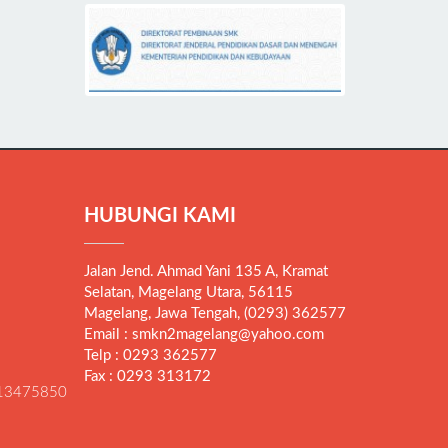
HUBUNGI KAMI
Jalan Jend. Ahmad Yani 135 A, Kramat
Selatan, Magelang Utara, 56115
Magelang, Jawa Tengah, (0293) 362577
Email : smkn2magelang@yahoo.com
Telp : 0293 362577
Fax : 0293 313172
13475850