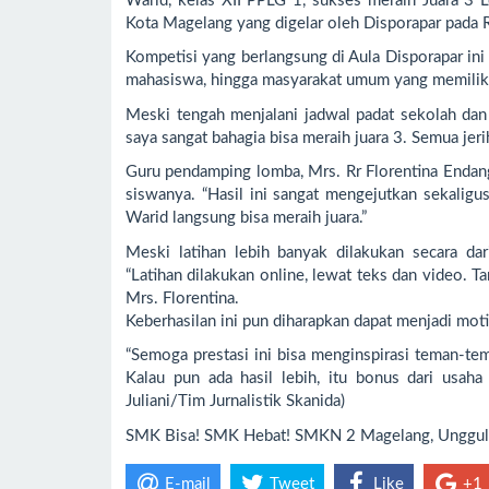
Warid, kelas XII PPLG 1, sukses meraih Juara 3 
Kota Magelang yang digelar oleh Disporapar pada
Kompetisi yang berlangsung di Aula Disporapar ini
mahasiswa, hingga masyarakat umum yang memilik
Meski tengah menjalani jadwal padat sekolah dan
saya sangat bahagia bisa meraih juara 3. Semua jer
Guru pendamping lomba, Mrs. Rr Florentina Endan
siswanya. “Hasil ini sangat mengejutkan sekalig
Warid langsung bisa meraih juara.”
Meski latihan lebih banyak dilakukan secara dar
“Latihan dilakukan online, lewat teks dan video. 
Mrs. Florentina.
Keberhasilan ini pun diharapkan dapat menjadi mo
“Semoga prestasi ini bisa menginspirasi teman-te
Kalau pun ada hasil lebih, itu bonus dari usaha
Juliani/Tim Jurnalistik Skanida)
SMK Bisa! SMK Hebat! SMKN 2 Magelang, Unggul 
E-mail
Tweet
Like
+1