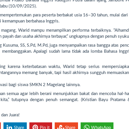
Lomba Pidato Bahasa Inggris Kategori Putra dalam ajang Jambore 
 Rabu (10/09/2025).
 mempertemukan para peserta berbakat usia 16–30 tahun, mulai dari 
i kemampuan berbahasa Inggris.
 magang, Warid mampu menampilkan performa terbaiknya. “Alhamdul
ih payah dan usaha akhirnya terbayar,” ungkapnya dengan penuh syuku
g Kusuma, SS, S.Pd, M.Pd, juga menyampaikan rasa bangga atas penc
us membanggakan. Apalagi sudah lama tidak ada lomba Bahasa Inggri
ing karena keterbatasan waktu, Warid tetap serius mempersiapkan
Tantangannya memang banyak, tapi hasil akhirnya sungguh memuaskan,
tivasi bagi siswa SMKN 2 Magelang lainnya.
man semua agar lebih berani menunjukkan bakat dan mencoba hal-hal
 kita,” tutupnya dengan penuh semangat. (Kristian Bayu Pratama 
dan Juara!
Share
Pin it
Share
WhatsApp