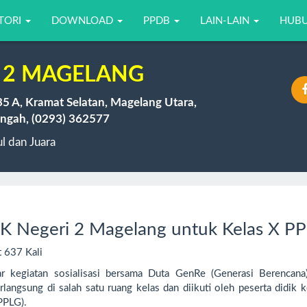
TORI
DOWNLOAD
PPDB
LAIN-LAIN
HUBU
 2 MAGELANG
35 A, Kramat Selatan, Magelang Utara,
ngah, (0293) 362577
 dan Juara
MK Negeri 2 Magelang untuk Kelas X P
t 637 Kali
kegiatan sosialisasi bersama Duta GenRe (Generasi Berencana
angsung di salah satu ruang kelas dan diikuti oleh peserta didik k
PPLG).