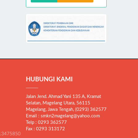
HUBUNGI KAMI
Jalan Jend. Ahmad Yani 135 A, Kramat
Selatan, Magelang Utara, 56115
Magelang, Jawa Tengah, (0293) 362577
Email : smkn2magelang@yahoo.com
Telp : 0293 362577
Fax : 0293 313172
13475850