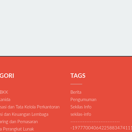
GORI
TAGS
 BKK
Berita
anida
Pengumuman
asi dan Tata Kelola Perkantoran
Sekilas Info
si dan Keuangan Lembaga
sekilas-info
Daring dan Pemasaran
----------------------------
-1977700406422588347411
a Perangkat Lunak