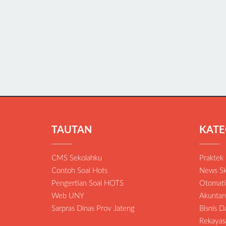
TAUTAN
KATE
CMS Sekolahku
Praktek
Contoh Soal Hots
News Sk
Pengertian Soal HOTS
Otomatis
Web UNY
Akuntan
Sarpras Dinas Prov Jateng
Bisnis 
Rekayas