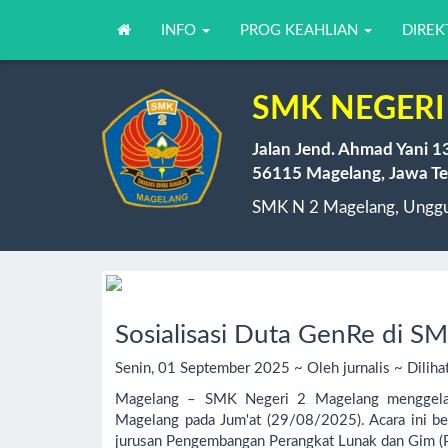
INFO
PROG KEAHLIAN
DIREK
SMK NEGERI
Jalan Jend. Ahmad Yani 1
56115 Magelang, Jawa Te
SMK N 2 Magelang, Unggul
Sosialisasi Duta GenRe di S
Senin, 01 September 2025 ~ Oleh jurnalis ~ Diliha
Magelang – SMK Negeri 2 Magelang menggelar 
Magelang pada Jum'at (29/08/2025). Acara ini berl
jurusan Pengembangan Perangkat Lunak dan Gim (