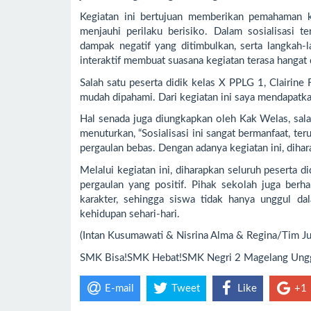
Kegiatan ini bertujuan memberikan pemahaman 
menjauhi perilaku berisiko. Dalam sosialisasi t
dampak negatif yang ditimbulkan, serta langkah-
interaktif membuat suasana kegiatan terasa hangat
Salah satu peserta didik kelas X PPLG 1, Clairin
mudah dipahami. Dari kegiatan ini saya mendapatkan
Hal senada juga diungkapkan oleh Kak Welas, sala
menuturkan, “Sosialisasi ini sangat bermanfaat,
pergaulan bebas. Dengan adanya kegiatan ini, diha
Melalui kegiatan ini, diharapkan seluruh peserta
pergaulan yang positif. Pihak sekolah juga berh
karakter, sehingga siswa tidak hanya unggul da
kehidupan sehari-hari.
(Intan Kusumawati & Nisrina Alma & Regina/Tim Jur
SMK Bisa!SMK Hebat!SMK Negri 2 Magelang Unggu
E-mail
Tweet
Like
+1