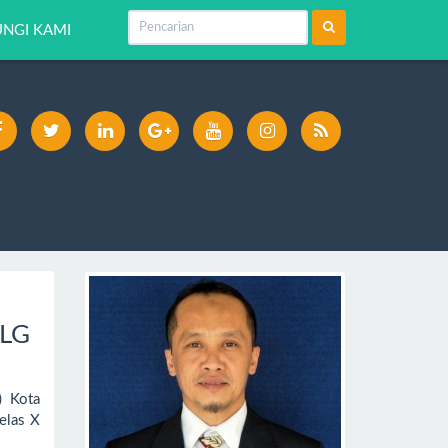
NGI KAMI
PLG
) Kota
elas X