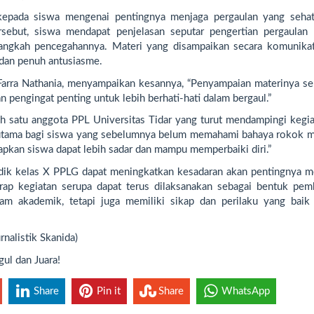
kepada siswa mengenai pentingnya menjaga pergaulan yang sehat
ersebut, siswa mendapat penjelasan seputar pengertian pergaulan 
langkah pencegahannya. Materi yang disampaikan secara komunikat
 dan penuh antusiasme.
e Farra Nathania, menyampaikan kesannya, “Penyampaian materinya se
 pengingat penting untuk lebih berhati-hati dalam bergaul.”
h satu anggota PPL Universitas Tidar yang turut mendampingi kegiat
 terutama bagi siswa yang sebelumnya belum memahami bahaya rokok 
rapkan siswa dapat lebih sadar dan mampu memperbaiki diri.”
 didik kelas X PPLG dapat meningkatkan kesadaran akan pentingnya m
arap kegiatan serupa dapat terus dilaksanakan sebagai bentuk pem
lam akademik, tetapi juga memiliki sikap dan perilaku yang baik
nalistik Skanida)
l dan Juara!
Share
Pin it
Share
WhatsApp