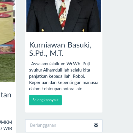
Kurniawan Basuki,
S.Pd., M.T.
Assalamu’alaikum Wr.Wb. Puji
syukur Alhamdulillah selalu kita
panjatkan kepada Ilahi Robbi.
Keperluan dan kepentingan manusia
dalam kehidupan antara lain…
atan
Selengkapnya
d UMKM
00 WIB