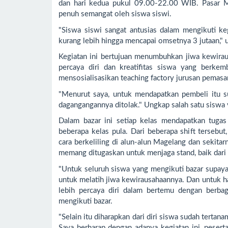
dan hari kedua pukul 09.00-22.00 WIB. Pasar M
penuh semangat oleh siswa siswi.
"Siswa siswi sangat antusias dalam mengikuti ke
kurang lebih hingga mencapai omsetnya 3 jutaan," 
Kegiatan ini bertujuan menumbuhkan jiwa kewirau
percaya diri dan kreatifitas siswa yang berkem
mensosialisasikan teaching factory jurusan pemasa
"Menurut saya, untuk mendapatkan pembeli itu su
dagangangannya ditolak." Ungkap salah satu siswa y
Dalam bazar ini setiap kelas mendapatkan tugas
beberapa kelas pula. Dari beberapa shift tersebu
cara berkeliling di alun-alun Magelang dan sekita
memang ditugaskan untuk menjaga stand, baik dari
"Untuk seluruh siswa yang mengikuti bazar supay
untuk melatih jiwa kewirausahaannya. Dan untuk ha
lebih percaya diri dalam bertemu dengan berba
mengikuti bazar.
"Selain itu diharapkan dari diri siswa sudah terta
Saya berharap dengan adanya kegiatan ini, peser