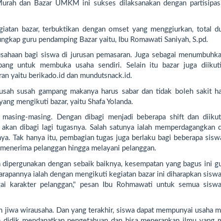
urah dan Bazar UMKM ini sukses dilaksanakan dengan partisipas
giatan bazar, terbuktikan dengan omset yang menggiurkan, total du
ungkap guru pendamping Bazar yaitu, Ibu Romawati Saniyah, S.pd.
sahaan bagi siswa di jurusan pemasaran. Juga sebagai menumbuhka
bang untuk membuka usaha sendiri. Selain itu bazar juga diikut
ran yaitu berikado.id dan mundutsnack.id.
sah susah gampang makanya harus sabar dan tidak boleh sakit hat
ang mengikuti bazar, yaitu Shafa Yolanda.
 masing-masing. Dengan dibagi menjadi beberapa shift dan diikut
t, akan dibagi lagi tugasnya. Salah satunya ialah memperdagangkan 
rnya. Tak hanya itu, pembagian tugas juga berlaku bagi beberapa sis
 menerima pelanggan hingga melayani pelanggan.
a dipergunakan dengan sebaik baiknya, kesempatan yang bagus ini g
rapannya ialah dengan mengikuti kegiatan bazar ini diharapkan sisw
gai karakter pelanggan," pesan Ibu Rohmawati untuk semua sisw
nam jiwa wirausaha. Dan yang terakhir, siswa dapat mempunyai usaha m
ta didik mendapatkan pengetahuan dan bisa menerapkan ilmu yang 