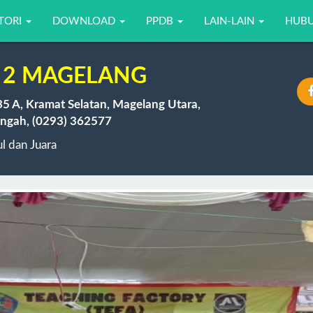
TORI
DOWNLOAD
PPDB
LAIN-LAIN
HUBU
 2 MAGELANG
35 A, Kramat Selatan, Magelang Utara,
ngah, (0293) 362577
 dan Juara