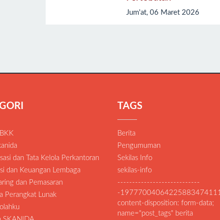
Jum'at, 06 Maret 2026
GORI
TAGS
 BKK
Berita
anida
Pengumuman
asi dan Tata Kelola Perkantoran
Sekilas Info
si dan Keuangan Lembaga
sekilas-info
Daring dan Pemasaran
----------------------------
-1977700406422588347411
a Perangkat Lunak
content-disposition: form-data;
olahku
name="post_tags" berita
an SKANIDA