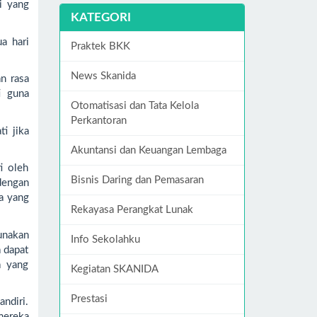
i yang
KATEGORI
a hari
Praktek BKK
News Skanida
n rasa
i guna
Otomatisasi dan Tata Kelola
Perkantoran
i jika
Akuntansi dan Keuangan Lembaga
i oleh
Bisnis Daring dan Pemasaran
dengan
wa yang
Rekayasa Perangkat Lunak
unakan
Info Sekolahku
a dapat
a yang
Kegiatan SKANIDA
Prestasi
andiri.
mereka