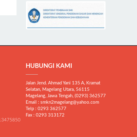
HUBUNGI KAMI
Jalan Jend. Ahmad Yani 135 A, Kramat
Selatan, Magelang Utara, 56115
Magelang, Jawa Tengah, (0293) 362577
Email : smkn2magelang@yahoo.com
Telp : 0293 362577
Fax : 0293 313172
13475850