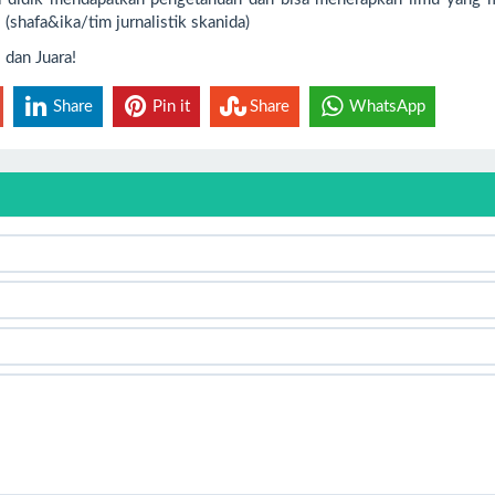
(shafa&ika/tim jurnalistik skanida)
dan Juara!
Share
Pin it
Share
WhatsApp