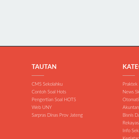
TAUTAN
KATE
CMS Sekolahku
Praktek
Contoh Soal Hots
News Sk
Pengertian Soal HOTS
Otomatis
Web UNY
Akuntan
Sarpras Dinas Prov Jateng
Bisnis 
Rekayas
Info Sek
Kegiat