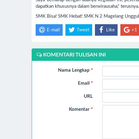
dapatkan khususnya dalam berwirausaha," terusnya. 
SMK Bisa! SMK Hebat! SMK N 2 Magelang Unggul 
E-mail
Tweet
Like
+1
KOMENTARI TULISAN INI
Nama Lengkap
*
Email
*
URL
Komentar
*