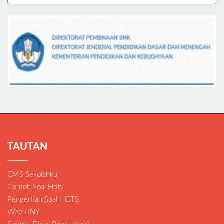
TAUTAN
CMS Sekolahku
Contoh Soal Hots
Pengertian Soal HOTS
Web UNY