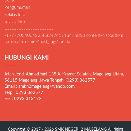
Berita
Pengumuman
Sekilas Info
sekilas-info
----------------------------
-197770040642258834741113475850 content-disposition:
form-data; name="post_tags" berita
HUBUNGI KAMI
Jalan Jend. Ahmad Yani 135 A, Kramat Selatan, Magelang Utara,
56115 Magelang, Jawa Tengah, (0293) 362577
Email : smkn2magelang@yahoo.com
Telp : 0293 362577
Fax : 0293 313172
Copyright © 2017 - 2026
SMK NEGERI 2 MAGELANG
All rights