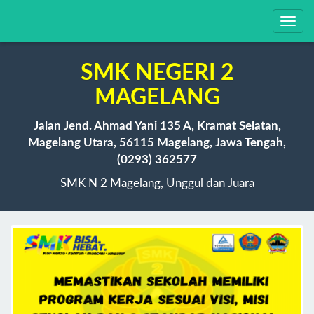
Toggl
navig
SMK NEGERI 2
MAGELANG
Jalan Jend. Ahmad Yani 135 A, Kramat Selatan,
Magelang Utara, 56115 Magelang, Jawa Tengah,
(0293) 362577
SMK N 2 Magelang, Unggul dan Juara