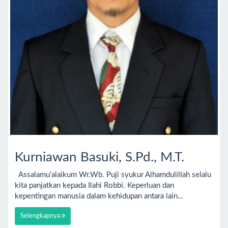
Kurniawan Basuki, S.Pd., M.T.
Assalamu’alaikum Wr.Wb. Puji syukur Alhamdulillah selalu
kita panjatkan kepada Ilahi Robbi. Keperluan dan
kepentingan manusia dalam kehidupan antara lain…
Selengkapnya