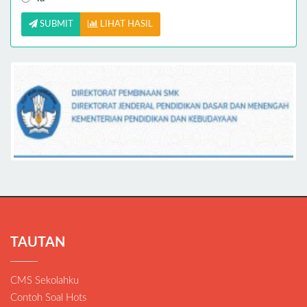
SUBMIT
LIHAT HASIL
TAUTAN
CMS Sekolahku
Contoh Soal Hots